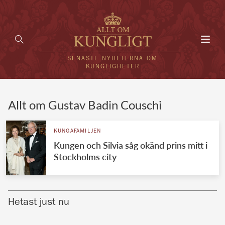
Toggl
navig
SENASTE NYHETERNA OM
KUNGLIGHETER
HEM
Allt om Gustav Badin Couschi
KUNGAFAMILJEN
KUNGAFAMILJEN
Kungen och Silvia såg okänd prins mitt i
UTLÄNDSKT
Stockholms city
KÄNDISAR
VÄRLDENS KUNGAHUS
Hetast just nu
Svenska kungahuset
REDAKTION
Brittiska kungahuset