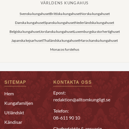
VÄRLDENS KUNGAHUS
Svenska kungahuset
Brittiska kungahuset
Norska kungahuset
Danska kungahuset
Spanska kungahuset
Nederländska kungahuset
Belgiska kungahuset
Jordanska kungahuset
Luxemburgska storhertighuset
Japanska kejsarhuset
Thailändska kungahuset
Marockanska kungahuset
Monacos furstehus
SITEMAP
KONTAKTA OSS
Epost:
Hem
redaktion@alltomkungligt.se
Kungafamiljen
Telefon:
Utländskt
08-611 90 10
Kändisar
Chefredaktör & ansvarig