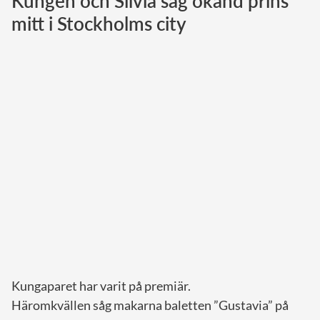
Kungen och Silvia såg okänd prins
mitt i Stockholms city
Norska kungahuset
Danska kungahuset
Spanska kungahuset
Nederländska kungahuset
Belgiska kungahuset
Jordanska kungahuset
Luxemburgska storhertighuset
Japanska kejsarhuset
Thailändska kungahuset
Marockanska kungahuset
Monacos furstehus
Kungaparet har varit på premiär.
Häromkvällen såg makarna baletten ”Gustavia” på