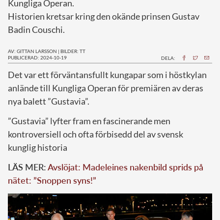
Kungliga Operan.
Historien kretsar kring den okände prinsen Gustav
Badin Couschi.
AV: GITTAN LARSSON
|
BILDER: TT
PUBLICERAD: 2024-10-19
DELA:
D
et var ett förväntansfullt kungapar som i höstkylan
anlände till Kungliga Operan för premiären av deras
nya balett ”Gustavia”.
”Gustavia” lyfter fram en fascinerande men
kontroversiell och ofta förbisedd del av svensk
kunglig historia
LÄS MER:
Avslöjat: Madeleines nakenbild sprids på
nätet: ”Snoppen syns!”