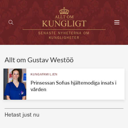
Toggl
navig
SENASTE NYHETERNA OM
KUNGLIGHETER
HEM
Allt om Gustav Westöö
KUNGAFAMILJEN
KUNGAFAMILJEN
Prinsessan Sofias hjältemodiga insats i
UTLÄNDSKT
vården
KÄNDISAR
VÄRLDENS KUNGAHUS
Hetast just nu
Svenska kungahuset
REDAKTION
Brittiska kungahuset