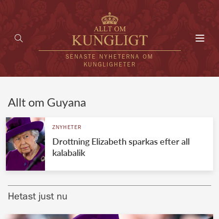
Toggl
navig
SENASTE NYHETERNA OM
KUNGLIGHETER
HEM
Allt om Guyana
KUNGAFAMILJEN
ZNYHETER
Drottning Elizabeth sparkas efter all
UTLÄNDSKT
kalabalik
KÄNDISAR
VÄRLDENS KUNGAHUS
Hetast just nu
Svenska kungahuset
REDAKTION
Brittiska kungahuset