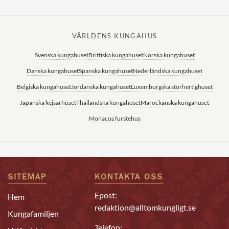
VÄRLDENS KUNGAHUS
Svenska kungahuset
Brittiska kungahuset
Norska kungahuset
Danska kungahuset
Spanska kungahuset
Nederländska kungahuset
Belgiska kungahuset
Jordanska kungahuset
Luxemburgska storhertighuset
Japanska kejsarhuset
Thailändska kungahuset
Marockanska kungahuset
Monacos furstehus
SITEMAP
KONTAKTA OSS
Epost:
Hem
redaktion@alltomkungligt.se
Kungafamiljen
Telefon: