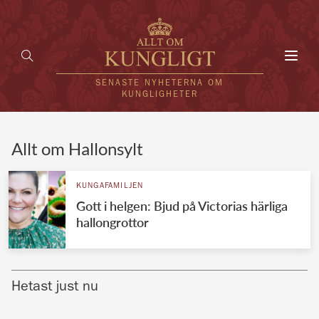
Toggl
navig
SENASTE NYHETERNA OM
KUNGLIGHETER
HEM
Allt om Hallonsylt
KUNGAFAMILJEN
KUNGAFAMILJEN
Gott i helgen: Bjud på Victorias härliga
UTLÄNDSKT
hallongrottor
KÄNDISAR
VÄRLDENS KUNGAHUS
Hetast just nu
Svenska kungahuset
REDAKTION
Brittiska kungahuset