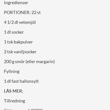
Ingredienser
PORTIONER: 22 st
4 1/2 dl vetemjöl
1 dl socker
1 tsk bakpulver
2 tsk vaniljsocker
200 g smör (eller margarin)
Fyllning
1 dl fast hallonsylt
LÄS MER:
Tillredning