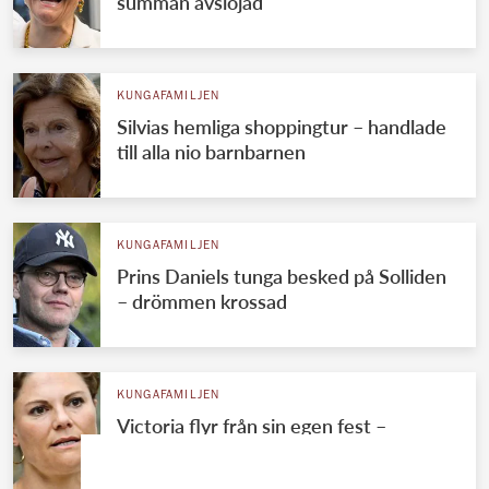
summan avslöjad
KUNGAFAMILJEN
Silvias hemliga shoppingtur – handlade
till alla nio barnbarnen
KUNGAFAMILJEN
Prins Daniels tunga besked på Solliden
– drömmen krossad
KUNGAFAMILJEN
Victoria flyr från sin egen fest –
mystiska frånvaron avslöjad