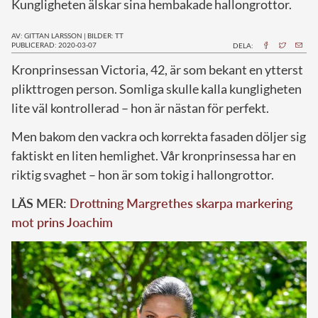
Kungligheten älskar sina hembakade hallongrottor.
AV: GITTAN LARSSON
|
BILDER: TT
PUBLICERAD: 2020-03-07
DELA:
K
ronprinsessan Victoria, 42, är som bekant en ytterst
plikttrogen person. Somliga skulle kalla kungligheten
lite väl kontrollerad – hon är nästan för perfekt.
Men bakom den vackra och korrekta fasaden döljer sig
faktiskt en liten hemlighet. Vår kronprinsessa har en
riktig svaghet – hon är som tokig i hallongrottor.
LÄS MER:
Drottning Margrethes skarpa markering
mot prins Joachim