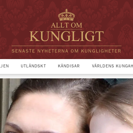
SENASTE NYHETERNA OM KUNGLIGHETER
LJEN
UTLÄNDSKT
KÄNDISAR
VÄRLDENS KUNGA