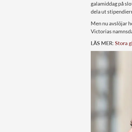
galamiddag på slo
dela ut stipendier
Men nu avslöjar h
Victorias namnsda
LÄS MER:
Stora g