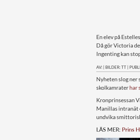
En elev på Estelle
Då gör Victoria d
Ingenting kan sto
AV:
|
BILDER: TT
|
PUBL
N
yheten slog ner 
skolkamrater
har 
Kronprinsessan Vi
Manillas intranät 
undvika smittoris
LÄS MER:
Prins H