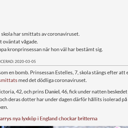
s skola har smittats av coronaviruset.
et oväntat vågade.
ppa kronprinsessan när hon väl har bestämt sig.
ICERAD: 2020-03-05
som en bomb. Prinsessan Estelles, 7, skola stängs efter att
smittats
med det dödliga coronaviruset.
ctoria, 42, och prins
Daniel
, 46, fick under natten beskede
och deras dotter har under dagen därför hållits isolerad på 
ken.
arrys nya lyxköp i England chockar britterna