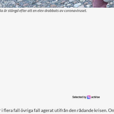
la är stängd efter att en elev drabbats av coronaviruset.
i flera fall övriga fall agerat utifrån den rådande krisen. 