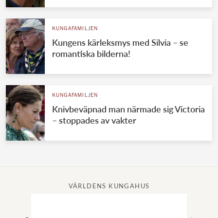
KUNGAFAMILJEN
Kungens kärleksmys med Silvia – se
romantiska bilderna!
KUNGAFAMILJEN
Knivbeväpnad man närmade sig Victoria
– stoppades av vakter
VÄRLDENS KUNGAHUS
Svenska kungahuset
Brittiska kungahuset
Norska kungahuset