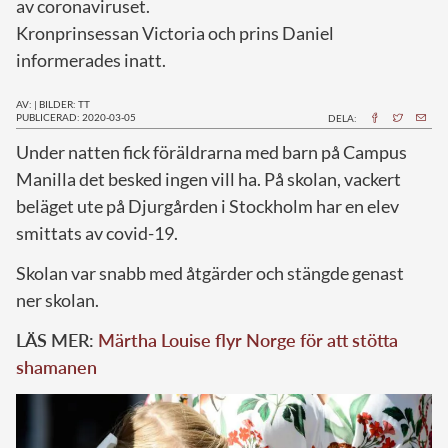
av coronaviruset.
Kronprinsessan Victoria och prins Daniel
informerades inatt.
AV:
|
BILDER: TT
PUBLICERAD: 2020-03-05
DELA:
U
nder natten fick föräldrarna med barn på Campus
Manilla det besked ingen vill ha. På skolan, vackert
beläget ute på Djurgården i Stockholm har en elev
smittats av covid-19.
Skolan var snabb med åtgärder och stängde genast
ner skolan.
LÄS MER:
Märtha Louise flyr Norge för att stötta
shamanen