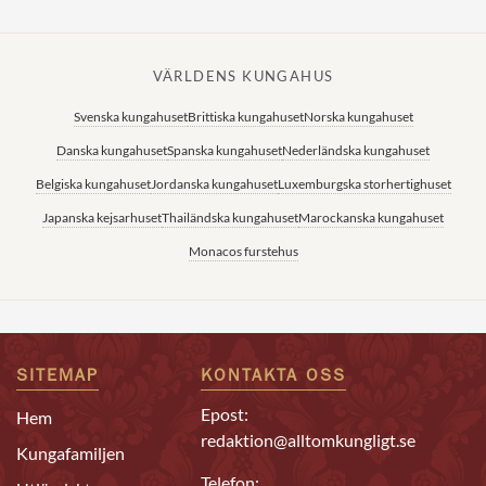
VÄRLDENS KUNGAHUS
Svenska kungahuset
Brittiska kungahuset
Norska kungahuset
Danska kungahuset
Spanska kungahuset
Nederländska kungahuset
Belgiska kungahuset
Jordanska kungahuset
Luxemburgska storhertighuset
Japanska kejsarhuset
Thailändska kungahuset
Marockanska kungahuset
Monacos furstehus
SITEMAP
KONTAKTA OSS
Epost:
Hem
redaktion@alltomkungligt.se
Kungafamiljen
Telefon: