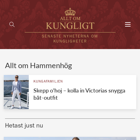
Toggl
navig
SENASTE NYHETERNA OM
KUNGLIGHETER
HEM
Allt om Hammenhög
KUNGAFAMILJEN
KUNGAFAMILJEN
Skepp o'hoj – kolla in Victorias snygga
UTLÄNDSKT
båt-outfit
KÄNDISAR
VÄRLDENS KUNGAHUS
Hetast just nu
Svenska kungahuset
REDAKTION
Brittiska kungahuset