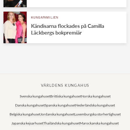
Norska kungahuset
KUNGAFAMILJEN
Danska kungahuset
Kändisarna flockades på Camilla
Spanska kungahuset
Läckbergs bokpremiär
Nederländska kungahuset
Belgiska kungahuset
Jordanska kungahuset
Luxemburgska storhertighuset
Japanska kejsarhuset
VÄRLDENS KUNGAHUS
Thailändska kungahuset
Svenska kungahuset
Brittiska kungahuset
Norska kungahuset
Marockanska kungahuset
Danska kungahuset
Spanska kungahuset
Nederländska kungahuset
Monacos furstehus
Belgiska kungahuset
Jordanska kungahuset
Luxemburgska storhertighuset
Japanska kejsarhuset
Thailändska kungahuset
Marockanska kungahuset