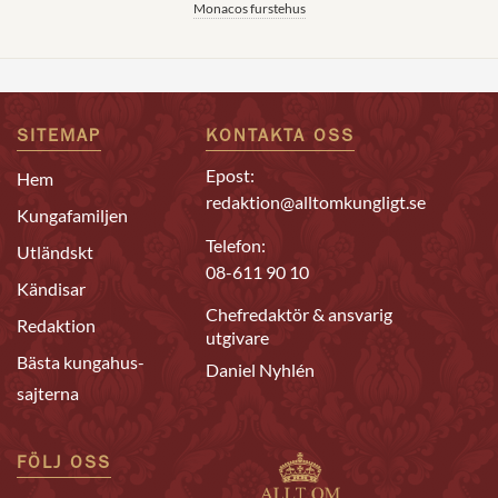
Monacos furstehus
SITEMAP
KONTAKTA OSS
Epost:
Hem
redaktion@alltomkungligt.se
Kungafamiljen
Telefon:
Utländskt
08-611 90 10
Kändisar
Chefredaktör & ansvarig
Redaktion
utgivare
Bästa kungahus-
Daniel Nyhlén
sajterna
FÖLJ OSS