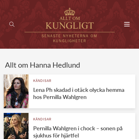
Toggl
navig
SENASTE NYHETERNA OM
KUNGLIGHETER
HEM
Allt om Hanna Hedlund
KUNGAFAMILJEN
KÄNDISAR
Lena Ph skadad i otäck olycka hemma
UTLÄNDSKT
hos Pernilla Wahlgren
KÄNDISAR
VÄRLDENS KUNGAHUS
KÄNDISAR
Pernilla Wahlgren i chock – sonen på
Svenska kungahuset
REDAKTION
sjukhus för hjärtfel
Brittiska kungahuset