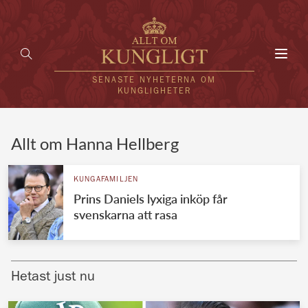
Toggl
navig
SENASTE NYHETERNA OM
KUNGLIGHETER
HEM
Allt om Hanna Hellberg
KUNGAFAMILJEN
KUNGAFAMILJEN
Prins Daniels lyxiga inköp får
UTLÄNDSKT
svenskarna att rasa
KÄNDISAR
VÄRLDENS KUNGAHUS
Hetast just nu
Svenska kungahuset
REDAKTION
Brittiska kungahuset