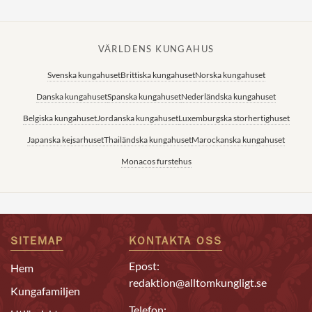
VÄRLDENS KUNGAHUS
Svenska kungahuset
Brittiska kungahuset
Norska kungahuset
Danska kungahuset
Spanska kungahuset
Nederländska kungahuset
Belgiska kungahuset
Jordanska kungahuset
Luxemburgska storhertighuset
Japanska kejsarhuset
Thailändska kungahuset
Marockanska kungahuset
Monacos furstehus
SITEMAP
KONTAKTA OSS
Epost:
Hem
redaktion@alltomkungligt.se
Kungafamiljen
Telefon: