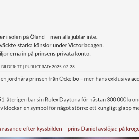
er i solen på Öland – men alla jublar inte.
 väckte starka känslor under Victoriadagen.
iljonerna in på prinsens privata konto.
|
BILDER: TT
|
PUBLICERAD: 2025-07-28
en jordnära prinsen från Ockelbo – men hans exklusiva ac
 51, återigen bar sin Rolex Daytona för nästan 300 000 kro
v klockan en symbol för något större: ett kungligt glapp m
rasande efter kyssbilden – prins Daniel avslöjad på krog