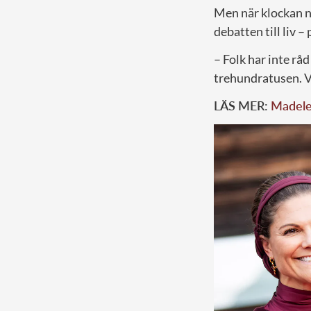
Men när klockan n
debatten till liv – 
– Folk har inte r
trehundratusen. Va
LÄS MER:
Madelei