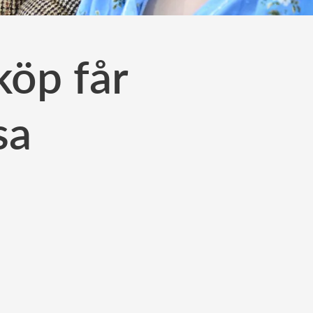
köp får
sa