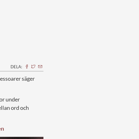
DELA:
cessoarer säger
nor under
ellan ord och
en