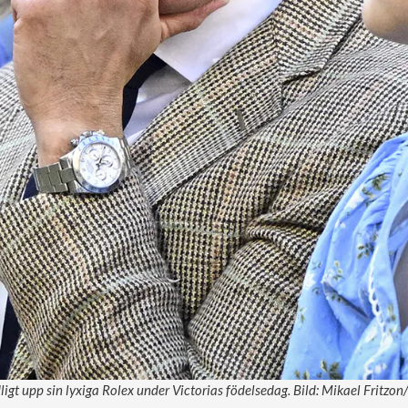
ligt upp sin lyxiga Rolex under Victorias födelsedag. Bild: Mikael Fritzon