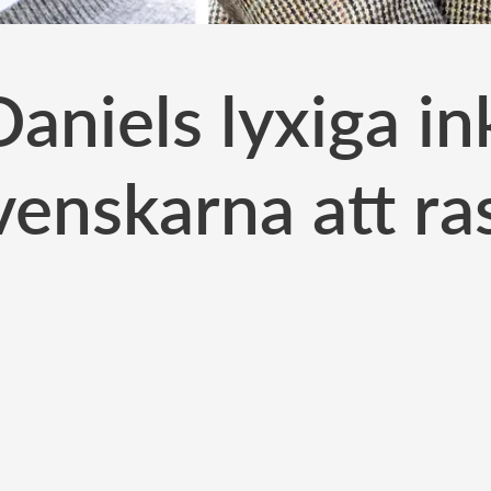
Daniels lyxiga in
venskarna att ra