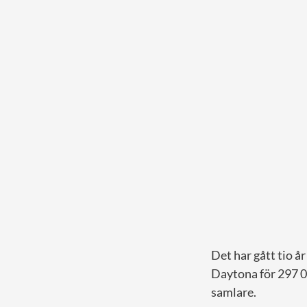
Det har gått tio å
Daytona för 297 0
samlare.