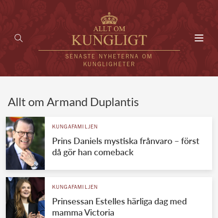
Toggl
navig
SENASTE NYHETERNA OM
KUNGLIGHETER
HEM
Allt om Armand Duplantis
KUNGAFAMILJEN
KUNGAFAMILJEN
Prins Daniels mystiska frånvaro – först
UTLÄNDSKT
då gör han comeback
KÄNDISAR
VÄRLDENS KUNGAHUS
KUNGAFAMILJEN
Prinsessan Estelles härliga dag med
Svenska kungahuset
REDAKTION
mamma Victoria
Brittiska kungahuset