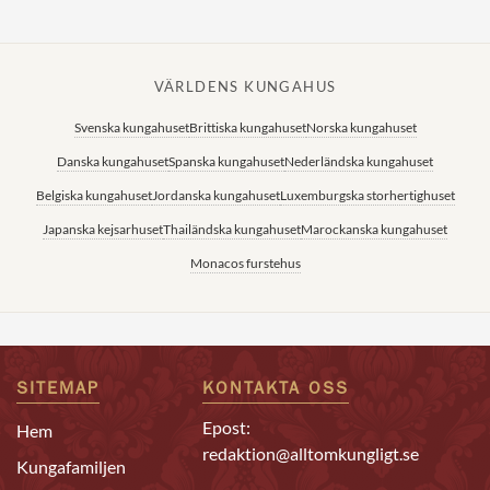
VÄRLDENS KUNGAHUS
Svenska kungahuset
Brittiska kungahuset
Norska kungahuset
Danska kungahuset
Spanska kungahuset
Nederländska kungahuset
Belgiska kungahuset
Jordanska kungahuset
Luxemburgska storhertighuset
Japanska kejsarhuset
Thailändska kungahuset
Marockanska kungahuset
Monacos furstehus
SITEMAP
KONTAKTA OSS
Epost:
Hem
redaktion@alltomkungligt.se
Kungafamiljen