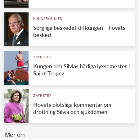
Norska kungahuset
KUNGAFAMILJEN
Danska kungahuset
Sorgliga beskedet till kungen – hovets
Spanska kungahuset
besked
Nederländska kungahuset
Belgiska kungahuset
ZNYHETER
Jordanska kungahuset
Kungen och Silvias härliga lyxsemester i
Saint-Tropez
Luxemburgska storhertighuset
Japanska kejsarhuset
ZNYHETER
Thailändska kungahuset
Hovets plötsliga kommentar om
Marockanska kungahuset
drottning Silvia och sjukdomen
Monacos furstehus
Mer om