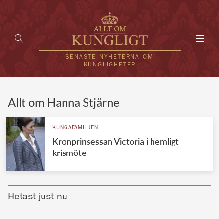
Toggl
navig
SENASTE NYHETERNA OM
KUNGLIGHETER
HEM
Allt om Hanna Stjärne
KUNGAFAMILJEN
KUNGAFAMILJEN
Kronprinsessan Victoria i hemligt
UTLÄNDSKT
krismöte
KÄNDISAR
VÄRLDENS KUNGAHUS
Hetast just nu
Svenska kungahuset
REDAKTION
Brittiska kungahuset