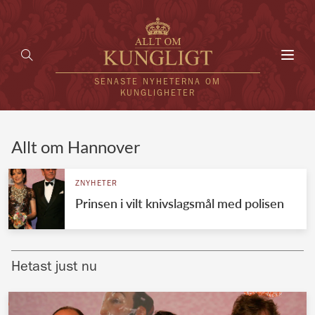
Toggl
navig
SENASTE NYHETERNA OM
KUNGLIGHETER
HEM
Allt om Hannover
KUNGAFAMILJEN
ZNYHETER
Prinsen i vilt knivslagsmål med polisen
UTLÄNDSKT
KÄNDISAR
Hetast just nu
VÄRLDENS KUNGAHUS
Svenska kungahuset
REDAKTION
Brittiska kungahuset