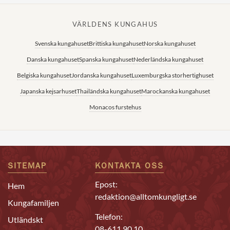
VÄRLDENS KUNGAHUS
Svenska kungahuset
Brittiska kungahuset
Norska kungahuset
Danska kungahuset
Spanska kungahuset
Nederländska kungahuset
Belgiska kungahuset
Jordanska kungahuset
Luxemburgska storhertighuset
Japanska kejsarhuset
Thailändska kungahuset
Marockanska kungahuset
Monacos furstehus
SITEMAP
KONTAKTA OSS
Epost:
Hem
redaktion@alltomkungligt.se
Kungafamiljen
Telefon:
Utländskt
08-611 90 10