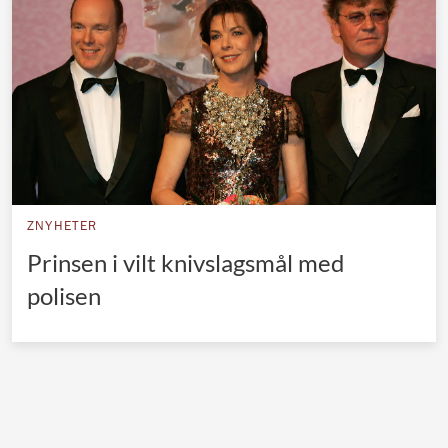
Norska kungahuset
Danska kungahuset
Spanska kungahuset
Nederländska kungahuset
Belgiska kungahuset
Jordanska kungahuset
ZNYHETER
Luxemburgska storhertighuset
Prinsen i vilt knivslagsmål med
Japanska kejsarhuset
polisen
Thailändska kungahuset
Marockanska kungahuset
Monacos furstehus