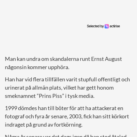
Man kan undra om skandalerna runt Ernst August
någonsin kommer upphöra.
Han har vid flera tillfällen varit stupfull offentligt och
urinerat på allmän plats, vilket har gett honom
smeknamnet ”Prins Piss” i tysk media.
1999 dömdes han till böter för att ha attackerat en
fotograf och fyra år senare, 2003, fick han sitt körkort
indraget på grund av fortkörning.
Några år senare var det dags igen då han stod åtalad