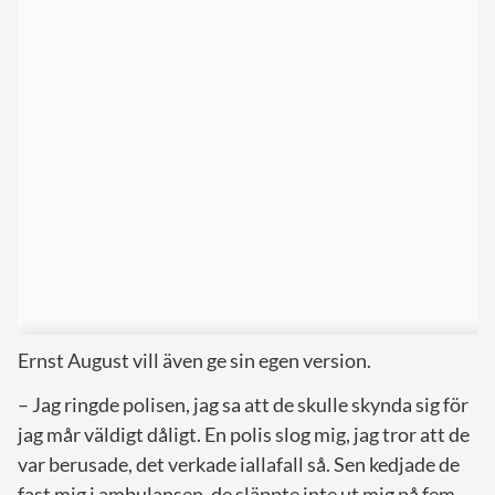
Ernst August vill även ge sin egen version.
– Jag ringde polisen, jag sa att de skulle skynda sig för
jag mår väldigt dåligt. En polis slog mig, jag tror att de
var berusade, det verkade iallafall så. Sen kedjade de
fast mig i ambulansen, de släppte inte ut mig på fem