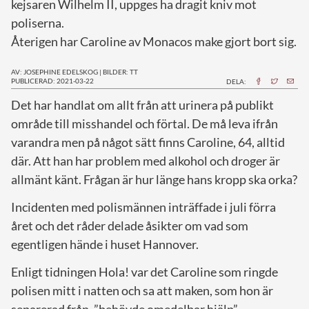
kejsaren Wilhelm II, uppges ha dragit kniv mot
poliserna.
Återigen har Caroline av Monacos make gjort bort sig.
AV: JOSEPHINE EDELSKOG
|
BILDER: TT
PUBLICERAD: 2021-03-22
DELA:
D
et har handlat om allt från att urinera på publikt
område till misshandel och förtal. De må leva ifrån
varandra men på något sätt finns Caroline, 64, alltid
där. Att han har problem med alkohol och droger är
allmänt känt. Frågan är hur länge hans kropp ska orka?
Incidenten med polismännen inträffade i juli förra
året och det råder delade åsikter om vad som
egentligen hände i huset Hannover.
Enligt tidningen Hola! var det Caroline som ringde
polisen mitt i natten och sa att maken, som hon är
separerad från, ”behövde omedelbar hjälp”.