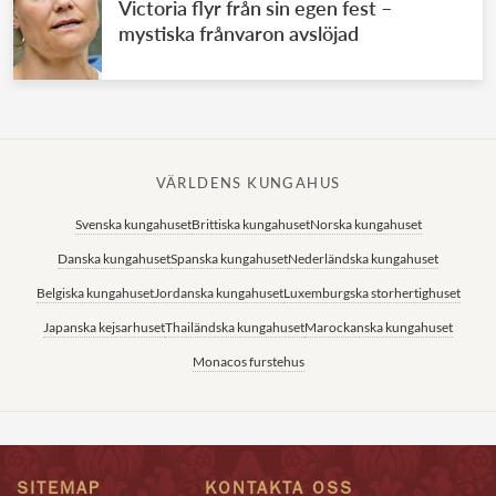
Victoria flyr från sin egen fest –
mystiska frånvaron avslöjad
VÄRLDENS KUNGAHUS
Svenska kungahuset
Brittiska kungahuset
Norska kungahuset
Danska kungahuset
Spanska kungahuset
Nederländska kungahuset
Belgiska kungahuset
Jordanska kungahuset
Luxemburgska storhertighuset
Japanska kejsarhuset
Thailändska kungahuset
Marockanska kungahuset
Monacos furstehus
SITEMAP
KONTAKTA OSS