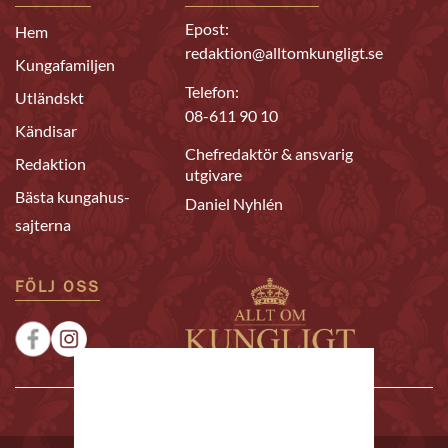
Epost:
Hem
redaktion@alltomkungligt.se
Kungafamiljen
Telefon:
Utländskt
08-611 90 10
Kändisar
Chefredaktör & ansvarig
Redaktion
utgivare
Bästa kungahus-
Daniel Nyhlén
sajterna
FÖLJ OSS
|
|
Sponsrat
Tipsa oss
Annonsera
© 2026 Allt om Kungligt. All rights reserved.