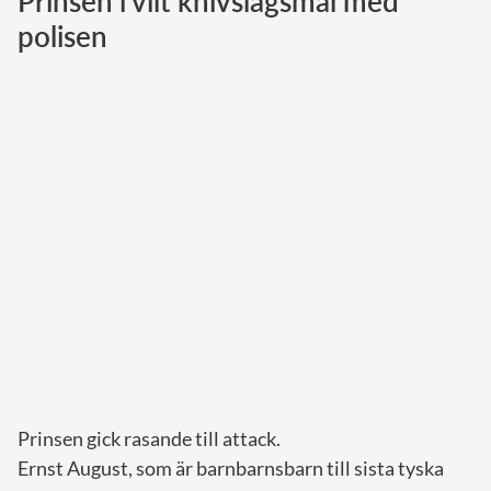
Prinsen i vilt knivslagsmål med
polisen
Norska kungahuset
Danska kungahuset
Spanska kungahuset
Nederländska kungahuset
Belgiska kungahuset
Jordanska kungahuset
Luxemburgska storhertighuset
Japanska kejsarhuset
Thailändska kungahuset
Marockanska kungahuset
Monacos furstehus
Prinsen gick rasande till attack.
Ernst August, som är barnbarnsbarn till sista tyska