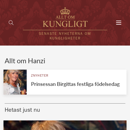
Toggl
navig
SENASTE NYHETERNA OM
KUNGLIGHETER
HEM
Allt om Hanzi
KUNGAFAMILJEN
ZNYHETER
Prinsessan Birgittas festliga födelsedag
UTLÄNDSKT
KÄNDISAR
Hetast just nu
VÄRLDENS KUNGAHUS
Svenska kungahuset
REDAKTION
Brittiska kungahuset