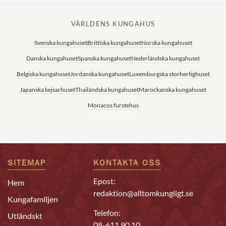
VÄRLDENS KUNGAHUS
Svenska kungahuset
Brittiska kungahuset
Norska kungahuset
Danska kungahuset
Spanska kungahuset
Nederländska kungahuset
Belgiska kungahuset
Jordanska kungahuset
Luxemburgska storhertighuset
Japanska kejsarhuset
Thailändska kungahuset
Marockanska kungahuset
Monacos furstehus
SITEMAP
KONTAKTA OSS
Epost:
Hem
redaktion@alltomkungligt.se
Kungafamiljen
Telefon:
Utländskt
08-611 90 10