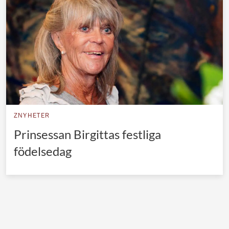
Norska kungahuset
Danska kungahuset
Spanska kungahuset
Nederländska kungahuset
Belgiska kungahuset
Jordanska kungahuset
ZNYHETER
Luxemburgska storhertighuset
Prinsessan Birgittas festliga
Japanska kejsarhuset
födelsedag
Thailändska kungahuset
Marockanska kungahuset
Monacos furstehus