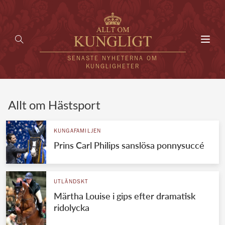
Toggl
navig
SENASTE NYHETERNA OM
KUNGLIGHETER
HEM
Allt om Hästsport
KUNGAFAMILJEN
KUNGAFAMILJEN
Prins Carl Philips sanslösa ponnysuccé
UTLÄNDSKT
KÄNDISAR
UTLÄNDSKT
VÄRLDENS KUNGAHUS
Märtha Louise i gips efter dramatisk
ridolycka
Svenska kungahuset
REDAKTION
Brittiska kungahuset