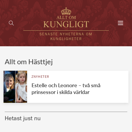
Toggl
navig
SENASTE NYHETERNA OM
KUNGLIGHETER
HEM
Allt om Hästtjej
KUNGAFAMILJEN
ZNYHETER
Estelle och Leonore – två små
UTLÄNDSKT
prinsessor i skilda världar
KÄNDISAR
VÄRLDENS KUNGAHUS
Hetast just nu
Svenska kungahuset
REDAKTION
Brittiska kungahuset