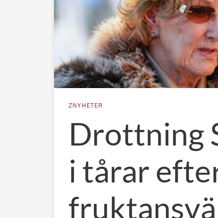
ZNYHETER
Drottning 
i tårar efte
fruktansvä