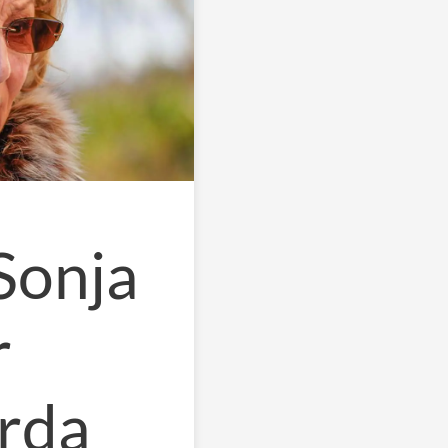
Sonja
r
rda