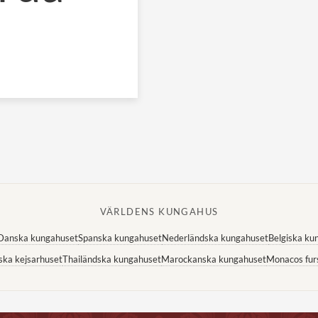
VÄRLDENS KUNGAHUS
Danska kungahuset
Spanska kungahuset
Nederländska kungahuset
Belgiska ku
ska kejsarhuset
Thailändska kungahuset
Marockanska kungahuset
Monacos fur