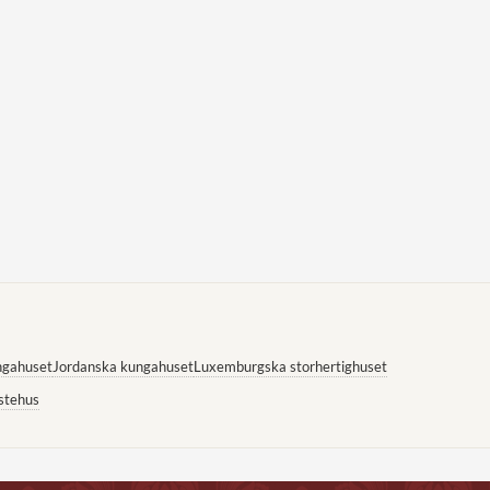
ngahuset
Jordanska kungahuset
Luxemburgska storhertighuset
stehus