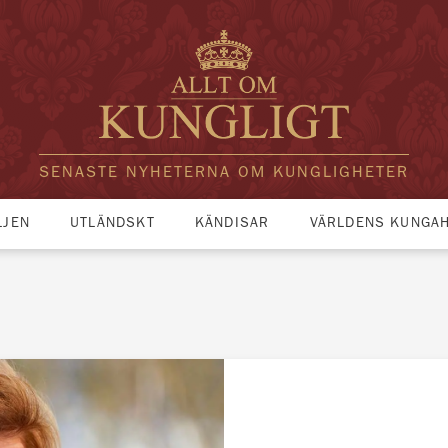
SENASTE NYHETERNA OM KUNGLIGHETER
LJEN
UTLÄNDSKT
KÄNDISAR
VÄRLDENS KUNGA