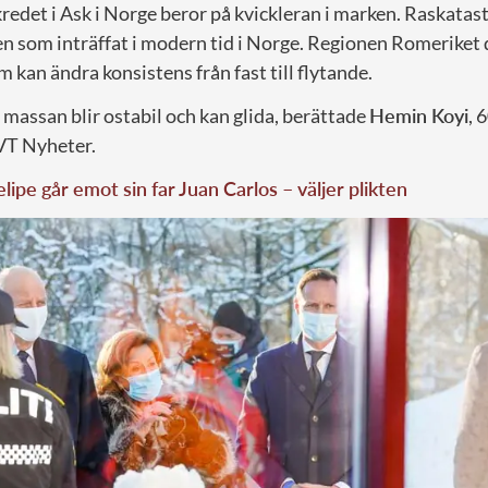
kredet i Ask i Norge beror på kvickleran i marken. Raskatast
n som inträffat i modern tid i Norge. Regionen Romeriket d
m kan ändra konsistens från fast till flytande.
t massan blir ostabil och kan glida, berättade
Hemin Koyi
, 
VT Nyheter.
lipe går emot sin far Juan Carlos – väljer plikten