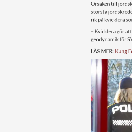
Orsaken till jords
största jordskrede
rik på kvicklera so
– Kvicklera gör at
geodynamik för S
LÄS MER:
Kung Fe