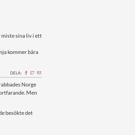
ste sina liv i ett
onja kommer bära
DELA:
 drabbades Norge
 fortfarande. Men
 de besökte det