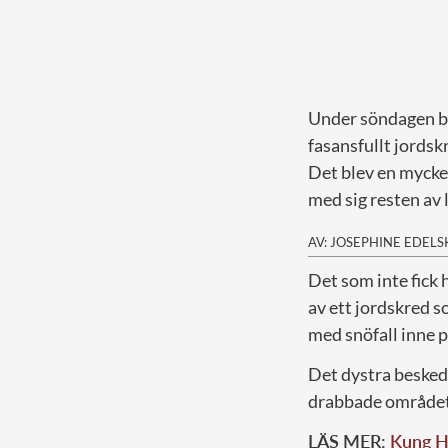
Under söndagen be
fasansfullt jordsk
Det blev en mycke
med sig resten av l
AV: JOSEPHINE EDEL
D
et som inte fic
av ett jordskred s
med snöfall inne p
Det dystra beskede
drabbade området
LÄS MER:
Kung Ha