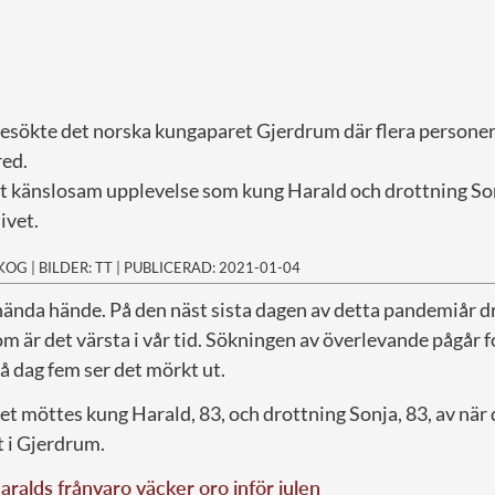
sökte det norska kungaparet Gjerdrum där flera personer mi
red.
t känslosam upplevelse som kung Harald och drottning S
ivet.
SKOG
|
BILDER: TT
|
PUBLICERAD: 2021-01-04
k hända hände. På den näst sista dagen av detta pandemiår
om är det värsta i vår tid. Sökningen av överlevande pågår
å dag fem ser det mörkt ut.
t möttes kung Harald, 83, och drottning Sonja, 83, av när
 i Gjerdrum.
ralds frånvaro väcker oro inför julen