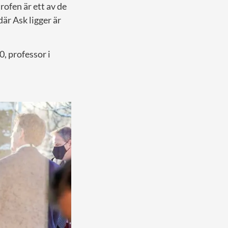
rofen är ett av de
är Ask ligger är
60, professor i