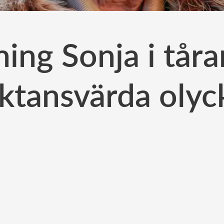
ing Sonja i tåra
uktansvärda olyc