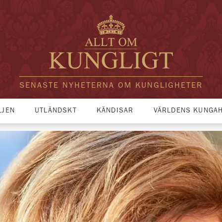
SENASTE NYHETERNA OM KUNGLIGHETER
LJEN
UTLÄNDSKT
KÄNDISAR
VÄRLDENS KUNGA