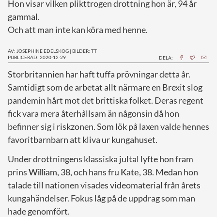
Hon visar vilken plikttrogen drottning hon är, 94 år
gammal.
Och att man inte kan köra med henne.
AV: JOSEPHINE EDELSKOG
|
BILDER: TT
PUBLICERAD: 2020-12-29
DELA:
S
torbritannien har haft tuffa prövningar detta år.
Samtidigt som de arbetat allt närmare en Brexit slog
pandemin hårt mot det brittiska folket. Deras regent
fick vara mera återhållsam än någonsin då hon
befinner sig i riskzonen. Som lök på laxen valde hennes
favoritbarnbarn att kliva ur kungahuset.
Under drottningens klassiska jultal lyfte hon fram
prins
William
, 38, och hans fru
Kate
, 38. Medan hon
talade till nationen visades videomaterial från årets
kungahändelser. Fokus låg på de uppdrag som man
hade genomfört.