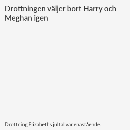
Drottningen väljer bort Harry och
Norska kungahuset
Meghan igen
Danska kungahuset
Spanska kungahuset
Nederländska kungahuset
Belgiska kungahuset
Jordanska kungahuset
Luxemburgska storhertighuset
Japanska kejsarhuset
Thailändska kungahuset
Marockanska kungahuset
Monacos furstehus
Drottning Elizabeths jultal var enastående.