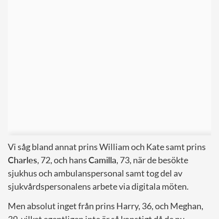
Vi såg bland annat prins William och Kate samt prins
Charles
, 72, och hans
Camilla
, 73, när de besökte
sjukhus och ambulanspersonal samt tog del av
sjukvårdspersonalens arbete via digitala möten.
Men absolut inget från prins Harry, 36, och Meghan,
39, vilket egentligen inte är så konstigt då de nu