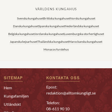
VÄRLDENS KUNGAHUS
Svenska kungahuset
Brittiska kungahuset
Norska kungahuset
Danska kungahuset
Spanska kungahuset
Nederländska kungahuset
Belgiska kungahuset
Jordanska kungahuset
Luxemburgska storhertighuset
Japanska kejsarhuset
Thailändska kungahuset
Marockanska kungahuset
Monacos furstehus
SITEMAP
KONTAKTA OSS
Epost:
Hem
redaktion@alltomkungligt.se
Kungafamiljen
Telefon:
Utländskt
08-611 90 10