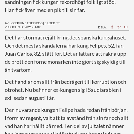
sändningen fick kungen rekordhögt folkligt stöd.
Han fick även med en pik till sin far.
AV: JOSEPHINE EDELSKOG
|
BILDER: TT
PUBLICERAD: 2021-01-02
DELA:
D
et har stormat rejält kring det spanska kungahuset.
Och det mesta skandalerna har kung Felipes, 52, far,
Juan Carlos
, 82, stått för. Det är lättare att räkna upp
de brott den forne monarken inte gjort sig skyldig till
än tvärtom.
Det handlar om allt från bedrägeri till korruption och
otrohet. Nu befinner ex-kungen sig i Saudiarabien i
exil sedan augusti i år.
Den nuvarande kungen Felipe hade redan från början,
i form av regent, valt att ta avstånd från sin far och allt
vad han har hållit på med. I en del av jultalet nämner
han inga namn men alla förstod vem han talade om.