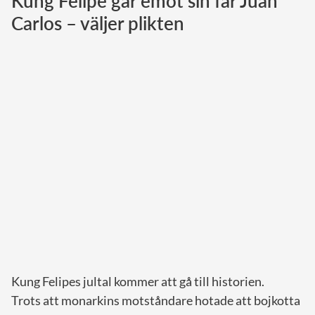
Kung Felipe går emot sin far Juan
Carlos – väljer plikten
Norska kungahuset
Danska kungahuset
Spanska kungahuset
Nederländska kungahuset
Belgiska kungahuset
Jordanska kungahuset
Luxemburgska storhertighuset
Japanska kejsarhuset
Thailändska kungahuset
Marockanska kungahuset
Monacos furstehus
Kung Felipes jultal kommer att gå till historien.
Trots att monarkins motståndare hotade att bojkotta