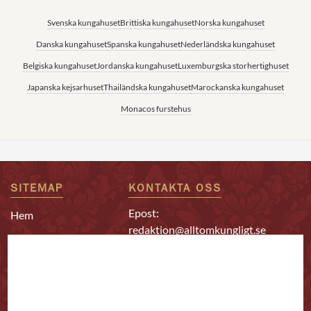
Svenska kungahuset
Brittiska kungahuset
Norska kungahuset
Danska kungahuset
Spanska kungahuset
Nederländska kungahuset
Belgiska kungahuset
Jordanska kungahuset
Luxemburgska storhertighuset
Japanska kejsarhuset
Thailändska kungahuset
Marockanska kungahuset
Monacos furstehus
SITEMAP
KONTAKTA OSS
Epost:
Hem
redaktion@alltomkungligt.se
Kungafamiljen
Telefon:
Utländskt
08-611 90 10
Kändisar
Chefredaktör & ansvarig
Redaktion