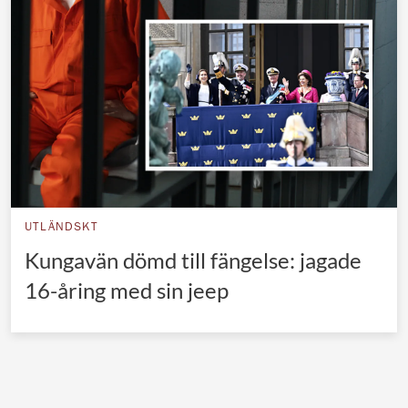
Norska kungahuset
Danska kungahuset
Spanska kungahuset
Nederländska kungahuset
Belgiska kungahuset
Jordanska kungahuset
Luxemburgska storhertighuset
UTLÄNDSKT
Japanska kejsarhuset
Kungavän dömd till fängelse: jagade
16-åring med sin jeep
Thailändska kungahuset
Marockanska kungahuset
Monacos furstehus