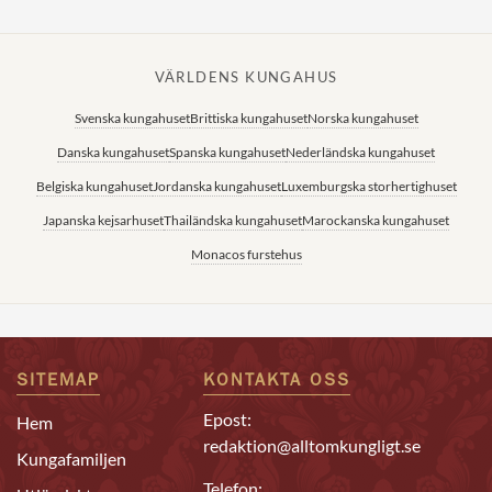
VÄRLDENS KUNGAHUS
Svenska kungahuset
Brittiska kungahuset
Norska kungahuset
Danska kungahuset
Spanska kungahuset
Nederländska kungahuset
Belgiska kungahuset
Jordanska kungahuset
Luxemburgska storhertighuset
Japanska kejsarhuset
Thailändska kungahuset
Marockanska kungahuset
Monacos furstehus
SITEMAP
KONTAKTA OSS
Epost:
Hem
redaktion@alltomkungligt.se
Kungafamiljen
Telefon: