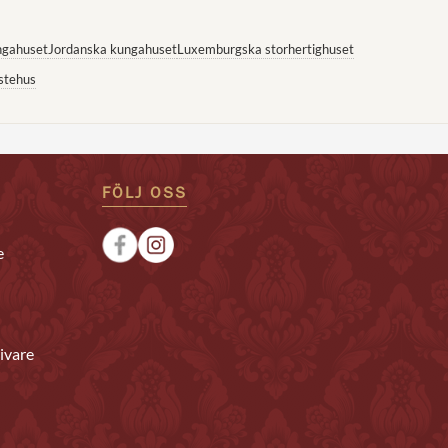
ngahuset
Jordanska kungahuset
Luxemburgska storhertighuset
stehus
FÖLJ OSS
e
ivare