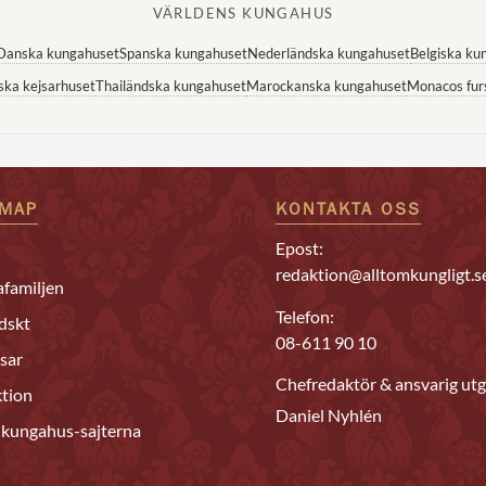
VÄRLDENS KUNGAHUS
Danska kungahuset
Spanska kungahuset
Nederländska kungahuset
Belgiska ku
ska kejsarhuset
Thailändska kungahuset
Marockanska kungahuset
Monacos fur
EMAP
KONTAKTA OSS
Epost:
redaktion@alltomkungligt.s
familjen
Telefon:
dskt
08-611 90 10
sar
Chefredaktör & ansvarig utg
tion
Daniel Nyhlén
 kungahus-sajterna