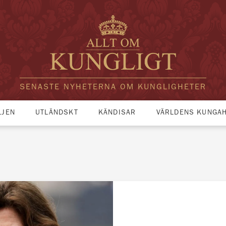
SENASTE NYHETERNA OM KUNGLIGHETER
LJEN
UTLÄNDSKT
KÄNDISAR
VÄRLDENS KUNGA