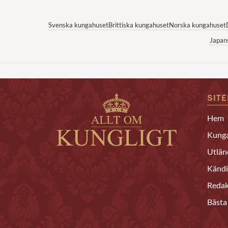
Svenska kungahuset
Brittiska kungahuset
Norska kungahuset
Japan
SIT
Hem
Kunga
Utlän
Kändi
Redak
Bästa