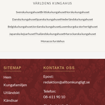
VÄRLDENS KUNGAHUS
Svenska kungahuset
Brittiska kungahuset
Norska kungahuset
Danska kungahuset
Spanska kungahuset
Nederländska kungahuset
Belgiska kungahuset
Jordanska kungahuset
Luxemburgska storhertighuset
Japanska kejsarhuset
Thailändska kungahuset
Marockanska kungahuset
Monacos furstehus
SITEMAP
KONTAKTA OSS
Epost:
Hem
redaktion@alltomkungligt.se
Kungafamiljen
Telefon:
Utländskt
08-611 90 10
Kändisar