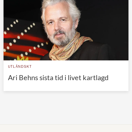
Norska kungahuset
Danska kungahuset
Spanska kungahuset
Nederländska kungahuset
Belgiska kungahuset
Jordanska kungahuset
UTLÄNDSKT
Luxemburgska storhertighuset
Ari Behns sista tid i livet kartlagd
Japanska kejsarhuset
Thailändska kungahuset
Marockanska kungahuset
Monacos furstehus