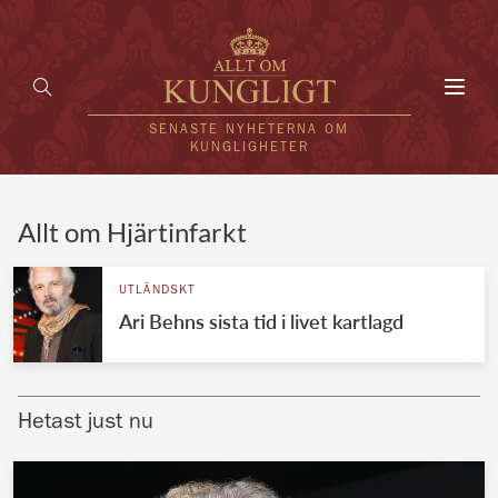
Toggl
navig
SENASTE NYHETERNA OM
KUNGLIGHETER
HEM
Allt om Hjärtinfarkt
KUNGAFAMILJEN
UTLÄNDSKT
Ari Behns sista tid i livet kartlagd
UTLÄNDSKT
KÄNDISAR
Hetast just nu
VÄRLDENS KUNGAHUS
Svenska kungahuset
REDAKTION
Brittiska kungahuset