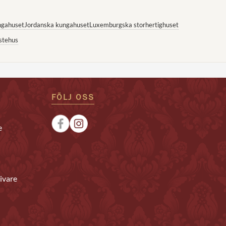
ngahuset
Jordanska kungahuset
Luxemburgska storhertighuset
stehus
FÖLJ OSS
e
ivare