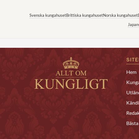
Svenska kungahuset
Brittiska kungahuset
Norska kungahuset
Japan
SIT
Hem
Kunga
Utlän
Kändi
Redak
Bästa