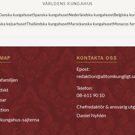
VÄRLDENS KUNGAHUS
Danska kungahuset
Spanska kungahuset
Nederländska kungahuset
Belgiska ku
ska kejsarhuset
Thailändska kungahuset
Marockanska kungahuset
Monacos fur
EMAP
KONTAKTA OSS
Epost:
redaktion@alltomkungligt.s
familjen
Telefon:
dskt
08-611 90 10
sar
Chefredaktör & ansvarig utg
tion
Daniel Nyhlén
 kungahus-sajterna