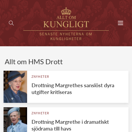
Toggl
navig
SENASTE NYHETERNA OM
KUNGLIGHETER
HEM
Allt om HMS Drott
KUNGAFAMILJEN
ZNYHETER
Drottning Margrethes sanslöst dyra
UTLÄNDSKT
utgifter kritiseras
KÄNDISAR
VÄRLDENS KUNGAHUS
ZNYHETER
Drottning Margrethe i dramatiskt
Svenska kungahuset
REDAKTION
sjödrama till havs
Brittiska kungahuset