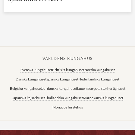
VÄRLDENS KUNGAHUS
Svenska kungahuset
Brittiska kungahuset
Norska kungahuset
Danska kungahuset
Spanska kungahuset
Nederländska kungahuset
Belgiska kungahuset
Jordanska kungahuset
Luxemburgska storhertighuset
Japanska kejsarhuset
Thailändska kungahuset
Marockanska kungahuset
Monacos furstehus