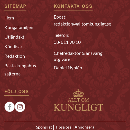
SITEMAP
KONTAKTA OSS
Epost:
Hem
redaktion@alltomkungligt.se
Kungafamiljen
Telefon:
Utländskt
08-611 90 10
Kändisar
Chefredaktör & ansvarig
Redaktion
utgivare
Bästa kungahus-
Daniel Nyhlén
sajterna
FÖLJ OSS
|
|
Sponsrat
Tipsa oss
Annonsera