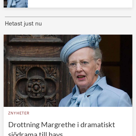
Norska kungahuset
Danska kungahuset
Hetast just nu
Spanska kungahuset
Nederländska kungahuset
Belgiska kungahuset
Jordanska kungahuset
Luxemburgska storhertighuset
Japanska kejsarhuset
Thailändska kungahuset
Marockanska kungahuset
ZNYHETER
Monacos furstehus
Drottning Margrethe i dramatiskt
sjödrama till havs