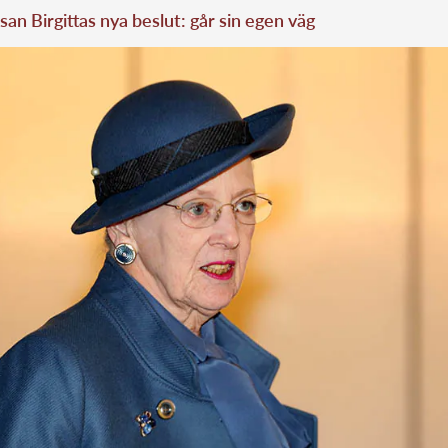
san Birgittas nya beslut: går sin egen väg