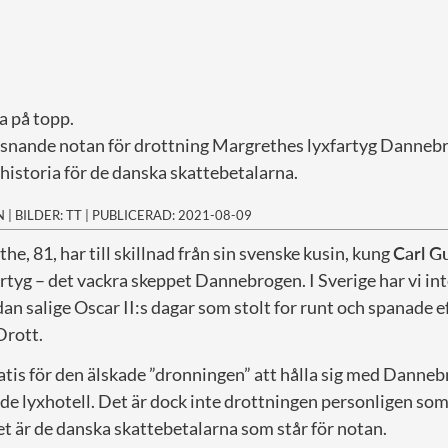
ga på topp.
isnande notan för drottning Margrethes lyxfartyg Danne
g historia för de danska skattebetalarna.
N
|
BILDER: TT
|
PUBLICERAD: 2021-08-09
he, 81, har till skillnad från sin svenske kusin, kung
Carl G
tyg – det vackra skeppet Dannebrogen. I Sverige har vi int
dan salige Oscar II:s dagar som stolt for runt och spanade e
rott.
atis för den älskade ”dronningen” att hålla sig med Danneb
ande lyxhotell. Det är dock inte drottningen personligen s
t är de danska skattebetalarna som står för notan.