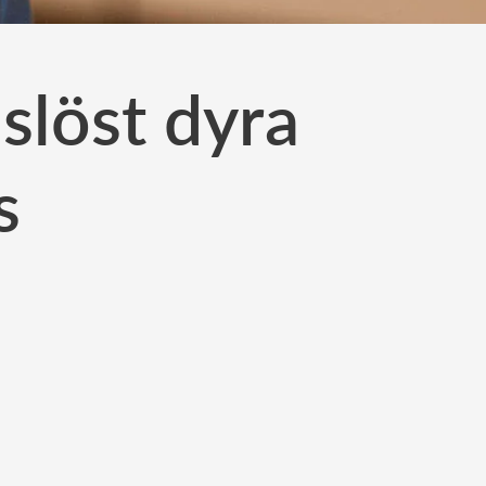
slöst dyra
s