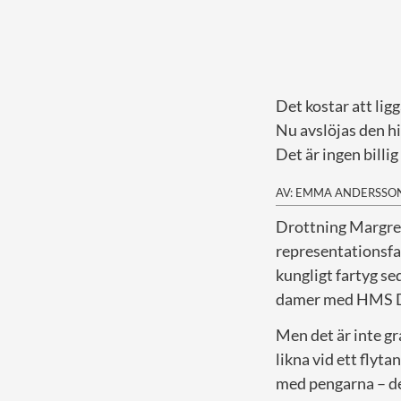
Det kostar att lig
Nu avslöjas den h
Det är ingen billi
AV: EMMA ANDERSSO
D
rottning Margret
representationsfar
kungligt fartyg se
damer med HMS D
Men det är inte gr
likna vid ett flyt
med pengarna – de