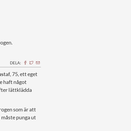
brogen.
DELA:
ustaf
, 75, ett eget
e haft något
fter lättklädda
rogen som är att
om måste punga ut