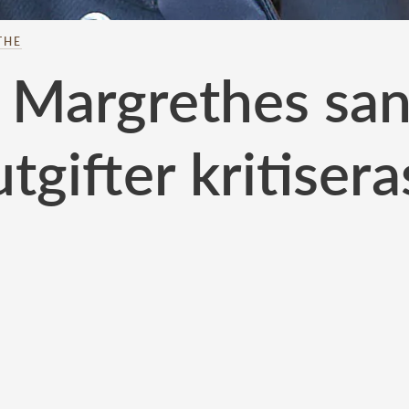
THE
 Margrethes san
utgifter kritisera