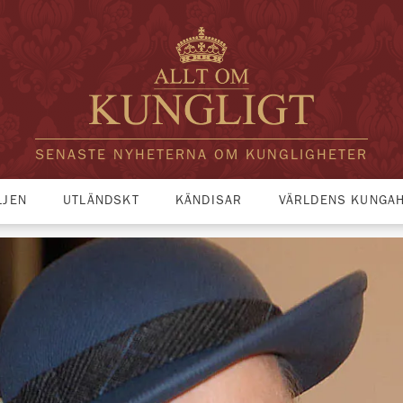
SENASTE NYHETERNA OM KUNGLIGHETER
LJEN
UTLÄNDSKT
KÄNDISAR
VÄRLDENS KUNGA