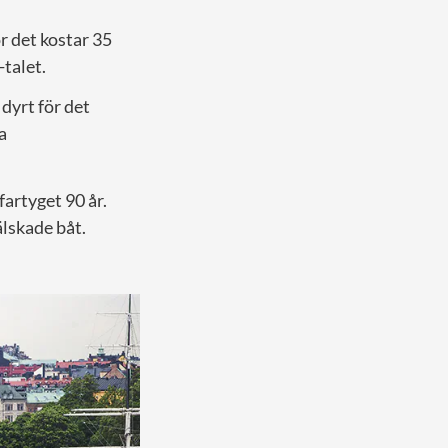
r det kostar 35
-talet.
dyrt för det
a
fartyget 90 år.
älskade båt.