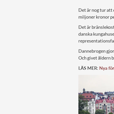
Det är nog tur att
miljoner kronor pe
Det är bränslekos
danska kungahuset
representationsfa
Dannebrogen gjorde
Och givet åldern b
LÄS MER:
Nya för