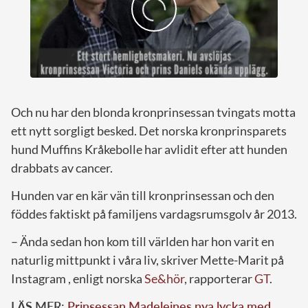
Och nu har den blonda kronprinsessan tvingats motta
ett nytt sorgligt besked. Det norska kronprinsparets
hund Muffins Kråkebolle har avlidit efter att hunden
drabbats av cancer.
Hunden var en kär vän till kronprinsessan och den
föddes faktiskt på familjens vardagsrumsgolv år 2013.
– Ända sedan hon kom till världen har hon varit en
naturlig mittpunkt i våra liv, skriver Mette-Marit på
Instagram , enligt norska
Se&hör
, rapporterar
GT
.
LÄS MER:
Prinsessan Madeleines nya lycka med