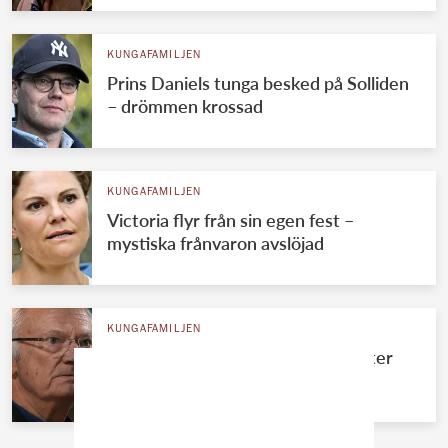
KUNGAFAMILJEN
Prins Daniels tunga besked på Solliden
– drömmen krossad
KUNGAFAMILJEN
Victoria flyr från sin egen fest –
mystiska frånvaron avslöjad
KUNGAFAMILJEN
Kungens okända systerdotter bryter
tystnaden – avslöjar allt