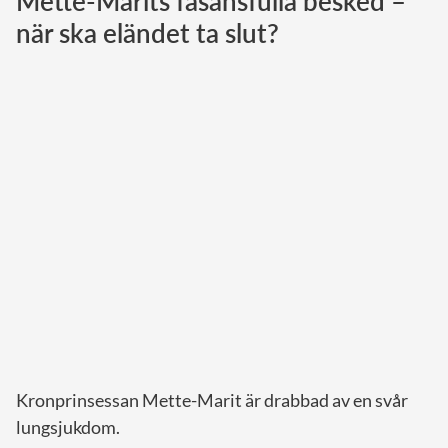
Mette-Marits fasansfulla besked –
när ska eländet ta slut?
Norska kungahuset
Danska kungahuset
Spanska kungahuset
Nederländska kungahuset
Belgiska kungahuset
Jordanska kungahuset
Luxemburgska storhertighuset
Japanska kejsarhuset
Thailändska kungahuset
Marockanska kungahuset
Monacos furstehus
Kronprinsessan Mette-Marit är drabbad av en svår
lungsjukdom.