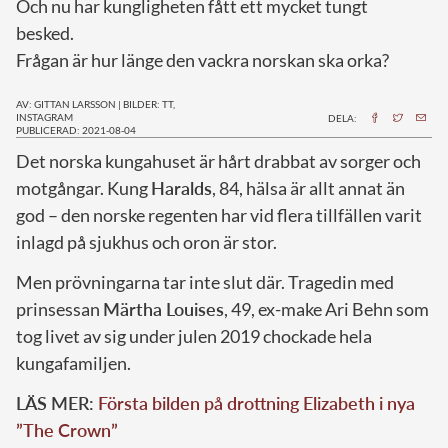
Och nu har kungligheten fått ett mycket tungt
besked.
Frågan är hur länge den vackra norskan ska orka?
AV: GITTAN LARSSON
|
BILDER: TT,
INSTAGRAM
DELA:
PUBLICERAD: 2021-08-04
D
et norska kungahuset är hårt drabbat av sorger och
motgångar. Kung
Haralds
, 84, hälsa är allt annat än
god – den norske regenten har vid flera tillfällen varit
inlagd på sjukhus och oron är stor.
Men prövningarna tar inte slut där. Tragedin med
prinsessan
Märtha Louises
, 49, ex-make Ari Behn som
tog livet av sig under julen 2019 chockade hela
kungafamiljen.
LÄS MER:
Första bilden på drottning Elizabeth i nya
”The Crown”