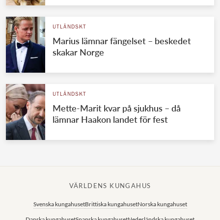
UTLÄNDSKT
Marius lämnar fängelset – beskedet
skakar Norge
UTLÄNDSKT
Mette-Marit kvar på sjukhus – då
lämnar Haakon landet för fest
VÄRLDENS KUNGAHUS
Svenska kungahuset
Brittiska kungahuset
Norska kungahuset
Danska kungahuset
Spanska kungahuset
Nederländska kungahuset