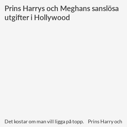
Prins Harrys och Meghans sanslösa
Norska kungahuset
utgifter i Hollywood
Danska kungahuset
Spanska kungahuset
Nederländska kungahuset
Belgiska kungahuset
Jordanska kungahuset
Luxemburgska storhertighuset
Japanska kejsarhuset
Thailändska kungahuset
Marockanska kungahuset
Monacos furstehus
Det kostar om man vill ligga på topp. Prins Harry och