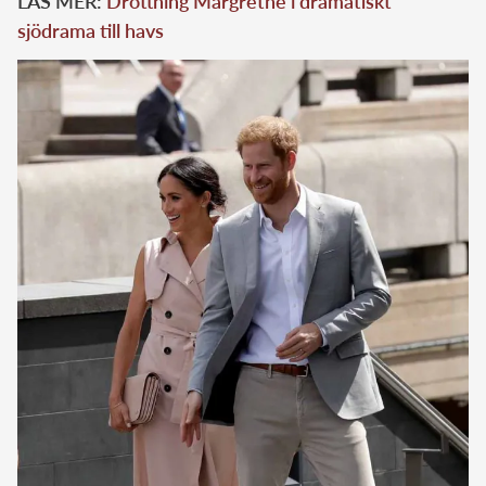
LÄS MER:
Drottning Margrethe i dramatiskt
sjödrama till havs