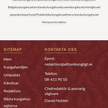
Belgiska kungahuset
Jordanska kungahuset
Luxemburgska storhertighuset
Japanska kejsarhuset
Thailändska kungahuset
Marockanska kungahuset
Monacos furstehus
SITEMAP
KONTAKTA OSS
Epost:
Hem
redaktion@alltomkungligt.se
Kungafamiljen
Telefon:
Utländskt
08-611 90 10
Kändisar
Chefredaktör & ansvarig
Redaktion
utgivare
Bästa kungahus-
Daniel Nyhlén
sajterna