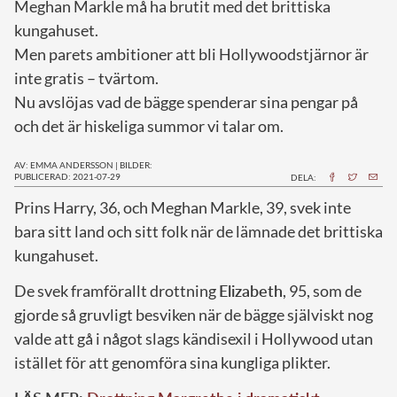
Meghan Markle må ha brutit med det brittiska
kungahuset.
Men parets ambitioner att bli Hollywoodstjärnor är
inte gratis – tvärtom.
Nu avslöjas vad de bägge spenderar sina pengar på
och det är hiskeliga summor vi talar om.
AV: EMMA ANDERSSON
|
BILDER:
PUBLICERAD: 2021-07-29
DELA:
P
rins Harry, 36, och Meghan Markle, 39, svek inte
bara sitt land och sitt folk när de lämnade det brittiska
kungahuset.
De svek framförallt drottning
Elizabeth
, 95, som de
gjorde så gruvligt besviken när de bägge själviskt nog
valde att gå i något slags kändisexil i Hollywood utan
istället för att genomföra sina kungliga plikter.