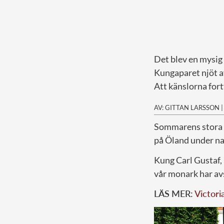
Det blev en mysig 
Kungaparet njöt av
Att känslorna fort
AV: GITTAN LARSSON
S
ommarens stora b
på Öland under na
Kung Carl Gustaf, 7
vår monark har avs
LÄS MER:
Victori