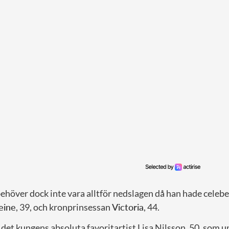
ehöver dock inte vara alltför nedslagen då han hade celebe
eine
, 39, och kronprinsessan
Victoria
, 44.
det kungens absoluta favoritartist Lisa Nilsson, 50, som 