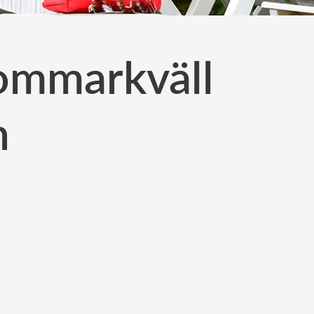
ommarkväll
n