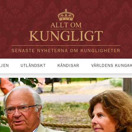
SENASTE NYHETERNA OM KUNGLIGHETER
LJEN
UTLÄNDSKT
KÄNDISAR
VÄRLDENS KUNGA