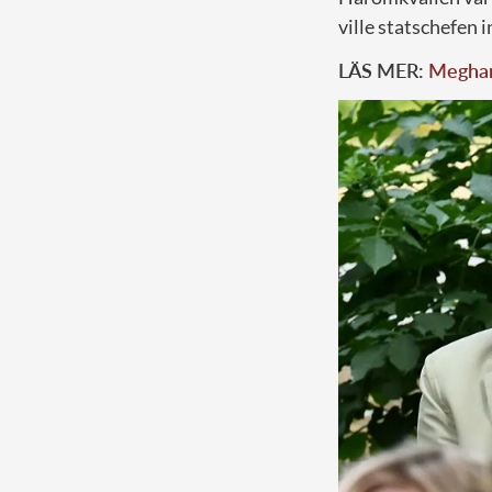
ville statschefen i
LÄS MER:
Meghans