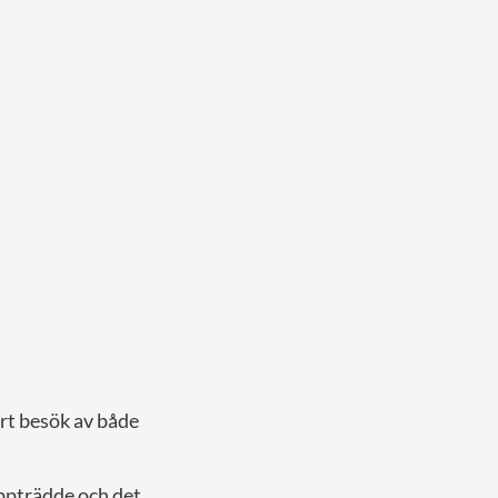
rt besök av både
uppträdde och det