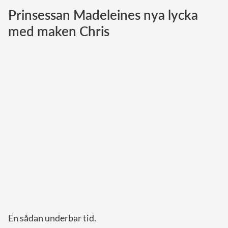
Prinsessan Madeleines nya lycka
Norska kungahuset
med maken Chris
Danska kungahuset
Spanska kungahuset
Nederländska kungahuset
Belgiska kungahuset
Jordanska kungahuset
Luxemburgska storhertighuset
Japanska kejsarhuset
Thailändska kungahuset
Marockanska kungahuset
Monacos furstehus
En sådan underbar tid.