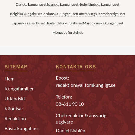
Danska kungahuset
Spanska kungahuset
Nederländska kungahuset
Belgiska kungahuset
Jordanska kungahuset
Luxemburgska storhertighuset
Japanska kejsarhuset
Thailändska kungahuset
Marockanska kungahuset
Monacos furstehus
SITEMAP
KONTAKTA OSS
Epost:
Hem
redaktion@alltomkungligt.se
Kungafamiljen
Telefon:
Utländskt
08-611 90 10
Kändisar
Chefredaktör & ansvarig
Redaktion
utgivare
Bästa kungahus-
Daniel Nyhlén