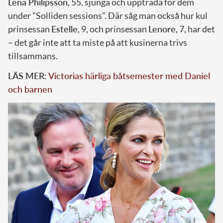
Lena Philipsson
, 55, sjunga och uppträda för dem
under ”Solliden sessions”. Där såg man också hur kul
prinsessan
Estelle
, 9, och prinsessan
Lenore
, 7, har det
– det går inte att ta miste på att kusinerna trivs
tillsammans.
LÄS MER:
Victorias härliga båtsemester med Daniel
och barnen