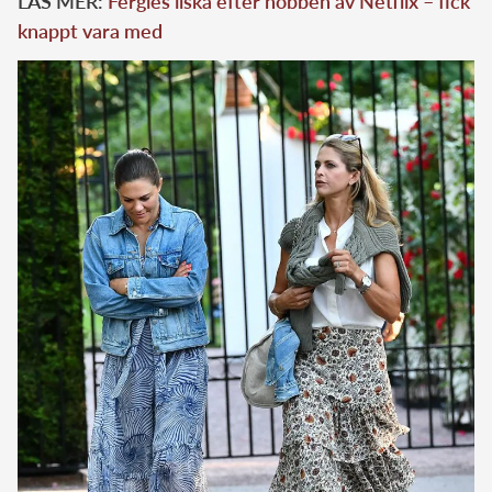
LÄS MER:
Fergies ilska efter nobben av Netflix – fick
knappt vara med