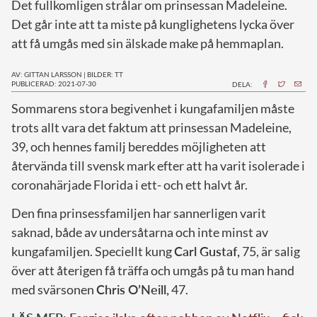
Det fullkomligen strålar om prinsessan Madeleine.
Det går inte att ta miste på kunglighetens lycka över
att få umgås med sin älskade make på hemmaplan.
AV: GITTAN LARSSON
|
BILDER: TT
PUBLICERAD: 2021-07-30
DELA:
S
ommarens stora begivenhet i kungafamiljen måste
trots allt vara det faktum att prinsessan Madeleine,
39, och hennes familj bereddes möjligheten att
återvända till svensk mark efter att ha varit isolerade i
coronahärjade Florida i ett- och ett halvt år.
Den fina prinsessfamiljen har sannerligen varit
saknad, både av undersåtarna och inte minst av
kungafamiljen. Speciellt kung
Carl Gustaf,
75, är salig
över att återigen få träffa och umgås på tu man hand
med svärsonen
Chris O’Neill,
47.