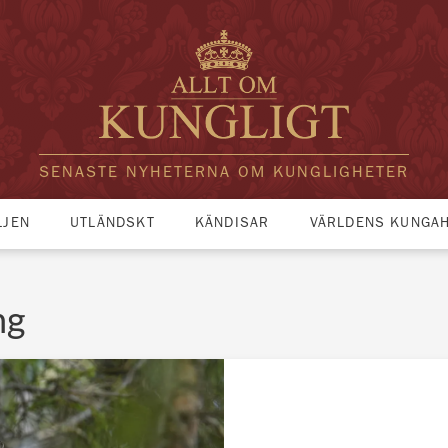
SENASTE NYHETERNA OM KUNGLIGHETER
LJEN
UTLÄNDSKT
KÄNDISAR
VÄRLDENS KUNGA
ng