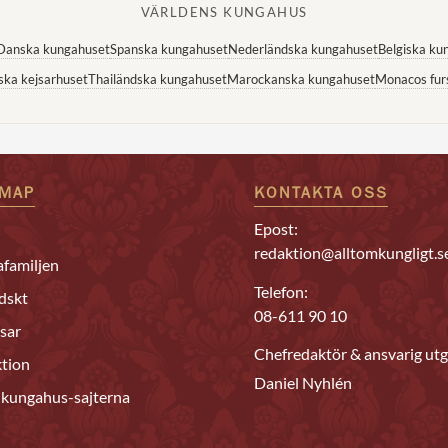
VÄRLDENS KUNGAHUS
Danska kungahuset
Spanska kungahuset
Nederländska kungahuset
Belgiska ku
ska kejsarhuset
Thailändska kungahuset
Marockanska kungahuset
Monacos fur
EMAP
KONTAKTA OSS
Epost:
redaktion@alltomkungligt.s
familjen
Telefon:
dskt
08-611 90 10
sar
Chefredaktör & ansvarig utg
tion
Daniel Nyhlén
 kungahus-sajterna