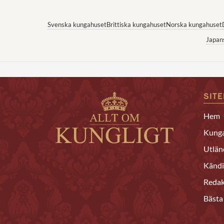
Svenska kungahuset
Brittiska kungahuset
Norska kungahuset
Japan
SIT
Hem
Kunga
Utlän
Kändi
Redak
Bästa