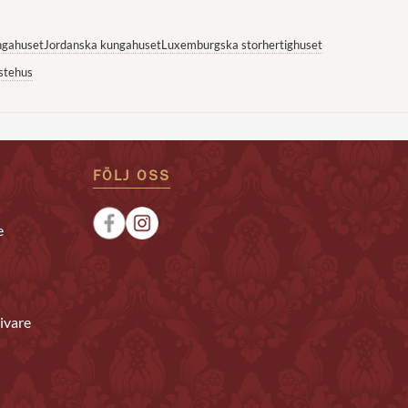
ngahuset
Jordanska kungahuset
Luxemburgska storhertighuset
stehus
FÖLJ OSS
e
ivare