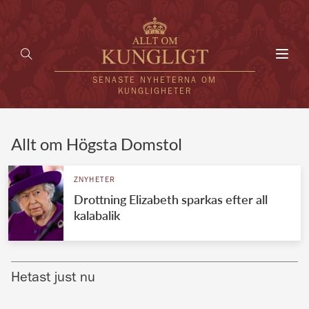
Toggl
navig
SENASTE NYHETERNA OM
KUNGLIGHETER
HEM
Allt om Högsta Domstol
KUNGAFAMILJEN
ZNYHETER
Drottning Elizabeth sparkas efter all
UTLÄNDSKT
kalabalik
KÄNDISAR
VÄRLDENS KUNGAHUS
Hetast just nu
Svenska kungahuset
REDAKTION
Brittiska kungahuset