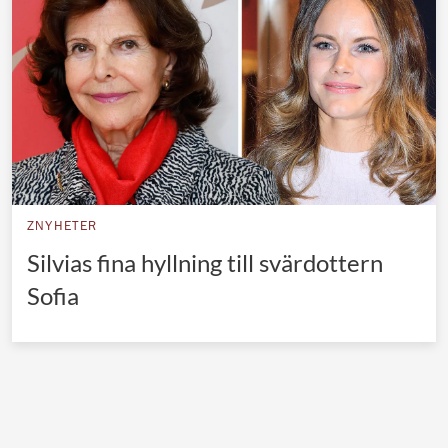
Norska kungahuset
Danska kungahuset
Spanska kungahuset
Nederländska kungahuset
Belgiska kungahuset
Jordanska kungahuset
ZNYHETER
Luxemburgska storhertighuset
Silvias fina hyllning till svärdottern
Japanska kejsarhuset
Sofia
Thailändska kungahuset
Marockanska kungahuset
Monacos furstehus