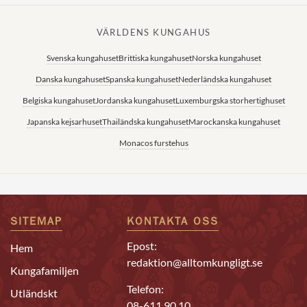
VÄRLDENS KUNGAHUS
Svenska kungahuset
Brittiska kungahuset
Norska kungahuset
Danska kungahuset
Spanska kungahuset
Nederländska kungahuset
Belgiska kungahuset
Jordanska kungahuset
Luxemburgska storhertighuset
Japanska kejsarhuset
Thailändska kungahuset
Marockanska kungahuset
Monacos furstehus
SITEMAP
KONTAKTA OSS
Epost:
Hem
redaktion@alltomkungligt.se
Kungafamiljen
Telefon:
Utländskt
08-611 90 10