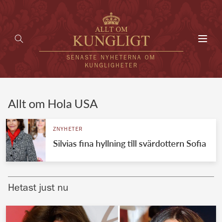
Toggl
navig
SENASTE NYHETERNA OM
KUNGLIGHETER
HEM
Allt om Hola USA
KUNGAFAMILJEN
ZNYHETER
Silvias fina hyllning till svärdottern Sofia
UTLÄNDSKT
KÄNDISAR
Hetast just nu
VÄRLDENS KUNGAHUS
Svenska kungahuset
REDAKTION
Brittiska kungahuset