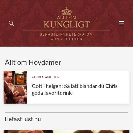
Toggl
navig
SENASTE NYHETERNA OM
KUNGLIGHETER
HEM
Allt om Hovdamer
KUNGAFAMILJEN
KUNGAFAMILJEN
Gott i helgen: Så lätt blandar du Chris
UTLÄNDSKT
goda favoritdrink
KÄNDISAR
VÄRLDENS KUNGAHUS
Hetast just nu
Svenska kungahuset
REDAKTION
Brittiska kungahuset