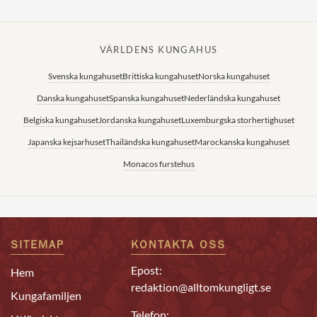
VÄRLDENS KUNGAHUS
Svenska kungahuset
Brittiska kungahuset
Norska kungahuset
Danska kungahuset
Spanska kungahuset
Nederländska kungahuset
Belgiska kungahuset
Jordanska kungahuset
Luxemburgska storhertighuset
Japanska kejsarhuset
Thailändska kungahuset
Marockanska kungahuset
Monacos furstehus
SITEMAP
KONTAKTA OSS
Epost:
Hem
redaktion@alltomkungligt.se
Kungafamiljen
Telefon: