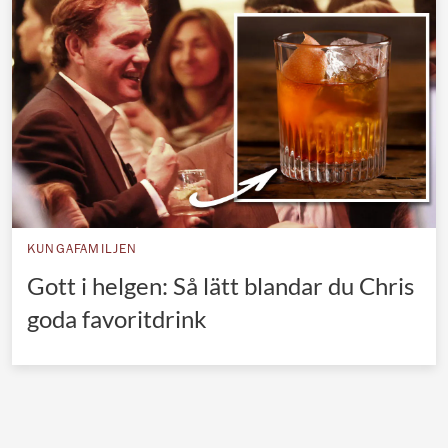
Norska kungahuset
Danska kungahuset
Spanska kungahuset
Nederländska kungahuset
Belgiska kungahuset
Jordanska kungahuset
Luxemburgska storhertighuset
KUNGAFAMILJEN
Japanska kejsarhuset
Gott i helgen: Så lätt blandar du Chris
goda favoritdrink
Thailändska kungahuset
Marockanska kungahuset
Monacos furstehus