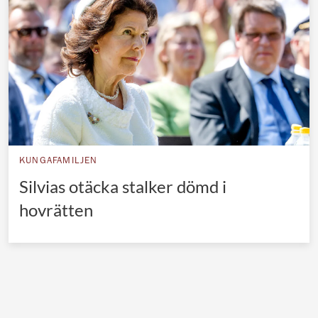
Norska kungahuset
Danska kungahuset
Spanska kungahuset
Nederländska kungahuset
Belgiska kungahuset
Jordanska kungahuset
KUNGAFAMILJEN
Luxemburgska storhertighuset
Silvias otäcka stalker dömd i
Japanska kejsarhuset
hovrätten
Thailändska kungahuset
Marockanska kungahuset
Monacos furstehus