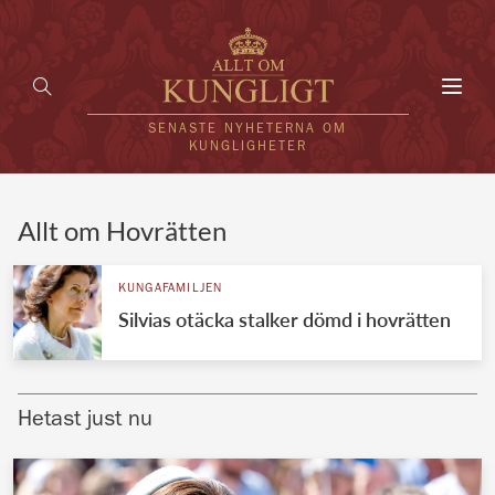
Toggl
navig
SENASTE NYHETERNA OM
KUNGLIGHETER
HEM
Allt om Hovrätten
KUNGAFAMILJEN
KUNGAFAMILJEN
Silvias otäcka stalker dömd i hovrätten
UTLÄNDSKT
KÄNDISAR
Hetast just nu
VÄRLDENS KUNGAHUS
Svenska kungahuset
REDAKTION
Brittiska kungahuset