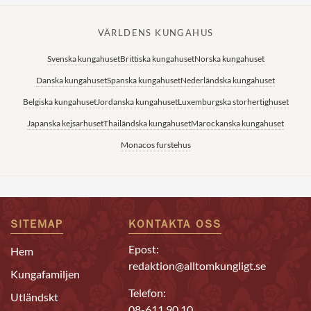
VÄRLDENS KUNGAHUS
Svenska kungahuset
Brittiska kungahuset
Norska kungahuset
Danska kungahuset
Spanska kungahuset
Nederländska kungahuset
Belgiska kungahuset
Jordanska kungahuset
Luxemburgska storhertighuset
Japanska kejsarhuset
Thailändska kungahuset
Marockanska kungahuset
Monacos furstehus
SITEMAP
KONTAKTA OSS
Epost:
Hem
redaktion@alltomkungligt.se
Kungafamiljen
Telefon:
Utländskt
08-611 90 10