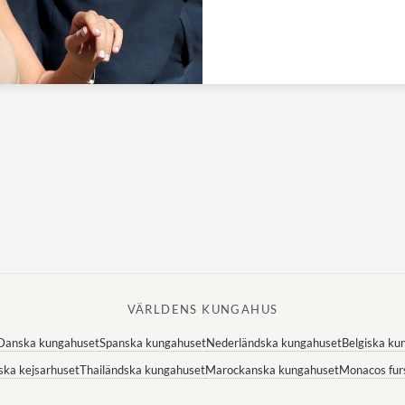
VÄRLDENS KUNGAHUS
Danska kungahuset
Spanska kungahuset
Nederländska kungahuset
Belgiska ku
ska kejsarhuset
Thailändska kungahuset
Marockanska kungahuset
Monacos fur