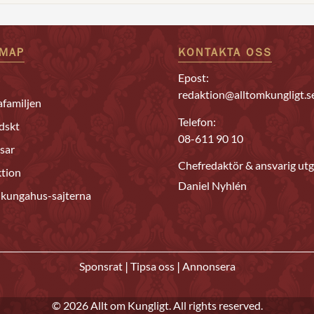
EMAP
KONTAKTA OSS
Epost:
redaktion@alltomkungligt.s
familjen
Telefon:
dskt
08-611 90 10
sar
Chefredaktör & ansvarig utg
tion
Daniel Nyhlén
 kungahus-sajterna
|
|
Sponsrat
Tipsa oss
Annonsera
© 2026 Allt om Kungligt. All rights reserved.