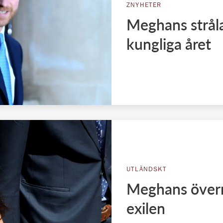
ZNYHETER
Meghans stråla
kungliga året
UTLÄNDSKT
Meghans överr
exilen