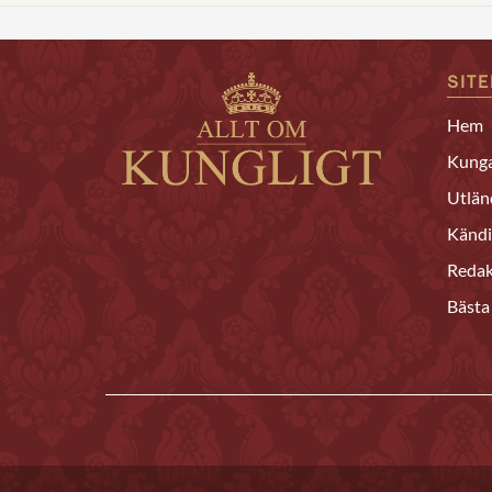
SIT
Hem
Kunga
Utlän
Kändi
Redak
Bästa