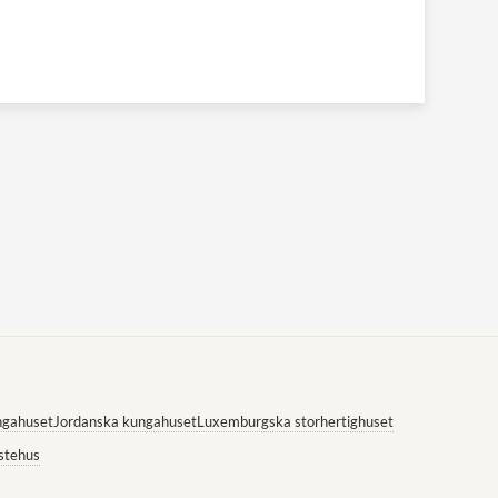
ngahuset
Jordanska kungahuset
Luxemburgska storhertighuset
stehus