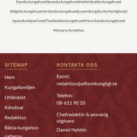
Danska kungahuset
Spanska kungahuset
Nederländska kungahuset
Belgiska kungahuset
Jordanska kungahuset
Luxemburgska storhertighuset
Japanska kejsarhuset
Thailändska kungahuset
Marockanska kungahuset
Monacos furstehus
SITEMAP
KONTAKTA OSS
Epost:
Hem
redaktion@alltomkungligt.se
Kungafamiljen
Telefon:
Utländskt
08-611 90 10
Kändisar
Chefredaktör & ansvarig
Redaktion
utgivare
Bästa kungahus-
Daniel Nyhlén
sajterna