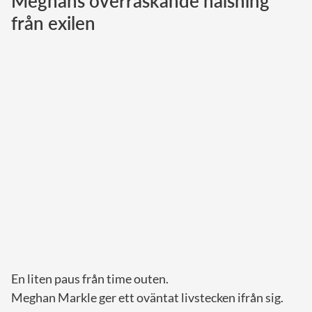
Meghans överraskande hälsning
från exilen
Norska kungahuset
Danska kungahuset
Spanska kungahuset
Nederländska kungahuset
Belgiska kungahuset
Jordanska kungahuset
Luxemburgska storhertighuset
Japanska kejsarhuset
Thailändska kungahuset
Marockanska kungahuset
Monacos furstehus
En liten paus från time outen.
Meghan Markle ger ett oväntat livstecken ifrån sig.