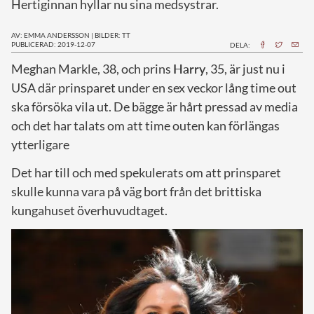
Hertiginnan hyllar nu sina medsystrar.
AV: EMMA ANDERSSON
|
BILDER: TT
PUBLICERAD: 2019-12-07
DELA:
M
eghan Markle, 38, och prins
Harry
, 35, är just nu i
USA där prinsparet under en sex veckor lång time out
ska försöka vila ut. De bägge är hårt pressad av media
och det har talats om att time outen kan förlängas
ytterligare
Det har till och med spekulerats om att prinsparet
skulle kunna vara på väg bort från det brittiska
kungahuset överhuvudtaget.