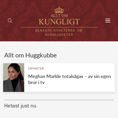
Toggl
navig
SENASTE NYHETERNA OM
KUNGLIGHETER
HEM
Allt om Huggkubbe
KUNGAFAMILJEN
ZNYHETER
Meghan Markle totalsågas – av sin egen
UTLÄNDSKT
bror i tv
KÄNDISAR
VÄRLDENS KUNGAHUS
Hetast just nu
Svenska kungahuset
REDAKTION
Brittiska kungahuset