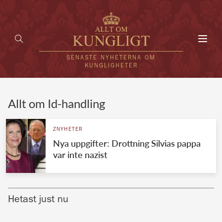
Toggl
navig
SENASTE NYHETERNA OM
KUNGLIGHETER
HEM
Allt om Id-handling
KUNGAFAMILJEN
ZNYHETER
Nya uppgifter: Drottning Silvias pappa
UTLÄNDSKT
var inte nazist
KÄNDISAR
VÄRLDENS KUNGAHUS
Hetast just nu
Svenska kungahuset
REDAKTION
Brittiska kungahuset