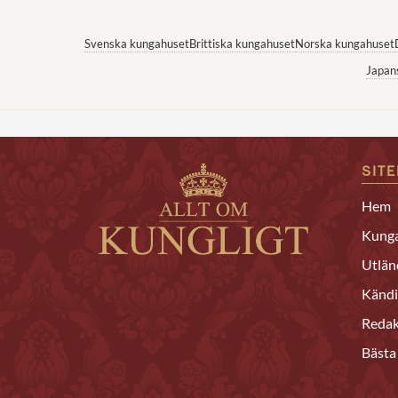
Svenska kungahuset
Brittiska kungahuset
Norska kungahuset
Japan
SIT
Hem
Kunga
Utlän
Kändi
Redak
Bästa