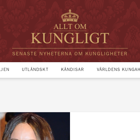
SENASTE NYHETERNA OM KUNGLIGHETER
LJEN
UTLÄNDSKT
KÄNDISAR
VÄRLDENS KUNGA