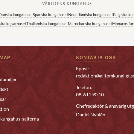
VÄRLDENS KUNGAHUS
Danska kungahuset
Spanska kungahuset
Nederländska kungahuset
Belgiska ku
ska kejsarhuset
Thailändska kungahuset
Marockanska kungahuset
Monacos fur
EMAP
KONTAKTA OSS
Epost:
redaktion@alltomkungligt.s
familjen
Telefon:
dskt
08-611 90 10
sar
Chefredaktör & ansvarig utg
tion
Daniel Nyhlén
 kungahus-sajterna