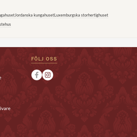
ngahuset
Jordanska kungahuset
Luxemburgska storhertighuset
stehus
FÖLJ OSS
e
ivare