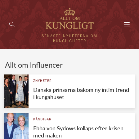
Toggl
navig
SENASTE NYHETERNA OM
KUNGLIGHETER
HEM
Allt om Influencer
KUNGAFAMILJEN
ZNYHETER
Danska prinsarna bakom ny intim trend
UTLÄNDSKT
i kungahuset
KÄNDISAR
VÄRLDENS KUNGAHUS
KÄNDISAR
Ebba von Sydows kollaps efter krisen
Svenska kungahuset
REDAKTION
med maken
Brittiska kungahuset