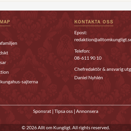
EMAP
KONTAKTA OSS
Epost:
redaktion@alltomkungligt.s
familjen
Telefon:
dskt
08-611 90 10
sar
Chefredaktör & ansvarig utg
tion
Daniel Nyhlén
 kungahus-sajterna
|
|
Sponsrat
Tipsa oss
Annonsera
© 2026 Allt om Kungligt. All rights reserved.