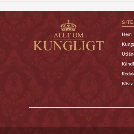
SIT
Hem
Kunga
Utlän
Kändi
Redak
Bästa