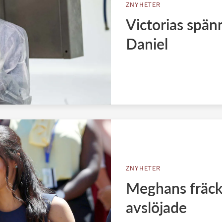
ZNYHETER
Victorias spän
Daniel
ZNYHETER
Meghans fräcka
avslöjade