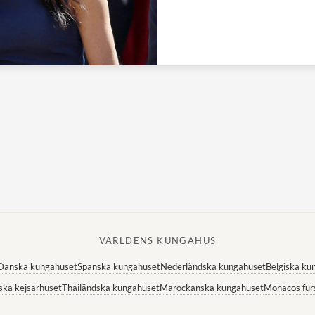
VÄRLDENS KUNGAHUS
Danska kungahuset
Spanska kungahuset
Nederländska kungahuset
Belgiska ku
ska kejsarhuset
Thailändska kungahuset
Marockanska kungahuset
Monacos fur