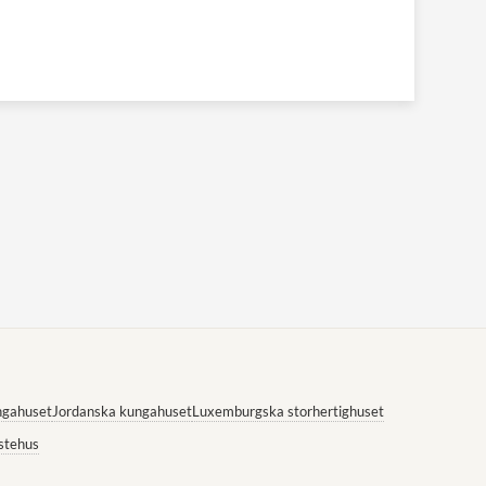
ngahuset
Jordanska kungahuset
Luxemburgska storhertighuset
stehus