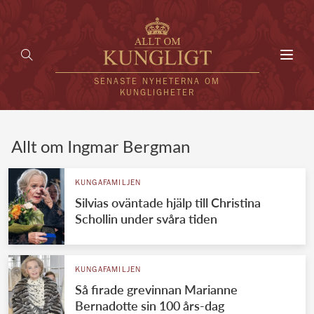
Toggl
navig
SENASTE NYHETERNA OM
KUNGLIGHETER
HEM
Allt om Ingmar Bergman
KUNGAFAMILJEN
KUNGAFAMILJEN
Silvias oväntade hjälp till Christina
UTLÄNDSKT
Schollin under svåra tiden
KÄNDISAR
VÄRLDENS KUNGAHUS
KUNGAFAMILJEN
Så firade grevinnan Marianne
Svenska kungahuset
REDAKTION
Bernadotte sin 100 års-dag
Brittiska kungahuset