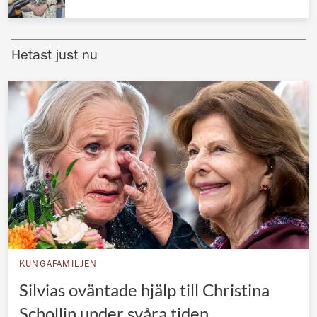
Norska kungahuset
Danska kungahuset
Hetast just nu
Spanska kungahuset
Nederländska kungahuset
Belgiska kungahuset
Jordanska kungahuset
Luxemburgska storhertighuset
Japanska kejsarhuset
Thailändska kungahuset
Marockanska kungahuset
KUNGAFAMILJEN
Monacos furstehus
Silvias oväntade hjälp till Christina
Schollin under svåra tiden