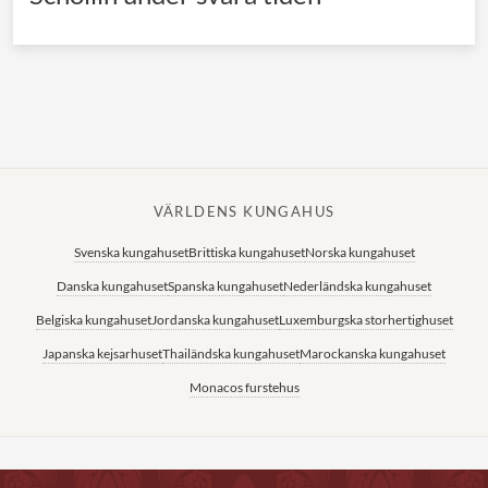
VÄRLDENS KUNGAHUS
Svenska kungahuset
Brittiska kungahuset
Norska kungahuset
Danska kungahuset
Spanska kungahuset
Nederländska kungahuset
Belgiska kungahuset
Jordanska kungahuset
Luxemburgska storhertighuset
Japanska kejsarhuset
Thailändska kungahuset
Marockanska kungahuset
Monacos furstehus