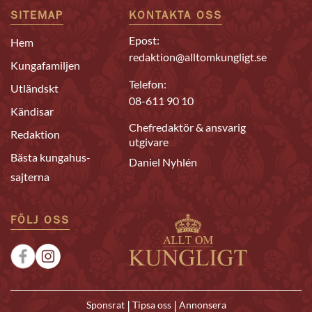
SITEMAP
KONTAKTA OSS
Epost:
Hem
redaktion@alltomkungligt.se
Kungafamiljen
Telefon:
Utländskt
08-611 90 10
Kändisar
Chefredaktör & ansvarig
Redaktion
utgivare
Bästa kungahus-
Daniel Nyhlén
sajterna
FÖLJ OSS
|
|
Sponsrat
Tipsa oss
Annonsera