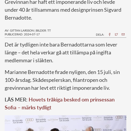
Grevinnan har haft ett imponerande liv och levde
under 40 år tillsammans med designprinsen Sigvard
Bernadotte.
AV: GITTAN LARSSON
|
BILDER: TT
PUBLICERAD: 2024-07-17
DELA:
D
et är tydligen inte bara Bernadottarna som lever
länge – det hela verkar gå att tillämpa på ingifta
medlemmar i släkten.
Marianne Bernadotte firade nyligen, den 15 juli, sin
100-årsdag. Skådespelerskan, filantropen och
grevinnnan har levt ett riktigt imponerande liv.
LÄS MER:
Hovets tråkiga besked om prinsessan
Sofia – märks tydligt