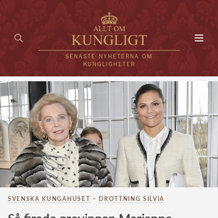
Toggl
navig
SENASTE NYHETERNA OM
KUNGLIGHETER
HEM
KUNGAFAMILJEN
UTLÄNDSKT
KÄNDISAR
VÄRLDENS KUNGAHUS
SVENSKA KUNGAHUSET
–
DROTTNING SILVIA
Svenska kungahuset
REDAKTION
Brittiska kungahuset