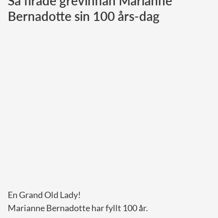
Så firade grevinnan Marianne
Bernadotte sin 100 års-dag
Norska kungahuset
Danska kungahuset
Spanska kungahuset
Nederländska kungahuset
Belgiska kungahuset
Jordanska kungahuset
Luxemburgska storhertighuset
Japanska kejsarhuset
Thailändska kungahuset
Marockanska kungahuset
Monacos furstehus
En Grand Old Lady!
Marianne Bernadotte har fyllt 100 år.