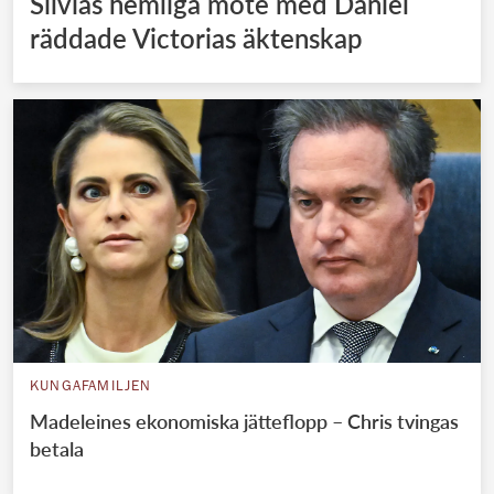
Silvias hemliga möte med Daniel
räddade Victorias äktenskap
KUNGAFAMILJEN
Madeleines ekonomiska jätteflopp – Chris tvingas
betala