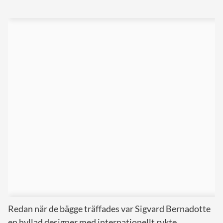
Redan när de bägge träffades var Sigvard Bernadotte
en hyllad designer med internationellt rykte.