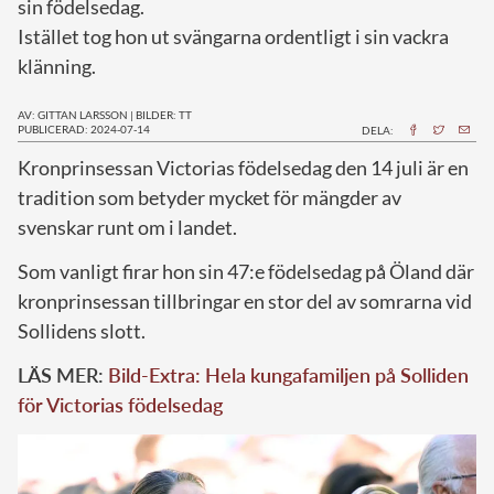
sin födelsedag.
Istället tog hon ut svängarna ordentligt i sin vackra
klänning.
AV: GITTAN LARSSON
|
BILDER: TT
PUBLICERAD: 2024-07-14
DELA:
K
ronprinsessan Victorias födelsedag den 14 juli är en
tradition som betyder mycket för mängder av
svenskar runt om i landet.
Som vanligt firar hon sin 47:e födelsedag på Öland där
kronprinsessan tillbringar en stor del av somrarna vid
Sollidens slott.
LÄS MER:
Bild-Extra: Hela kungafamiljen på Solliden
för Victorias födelsedag