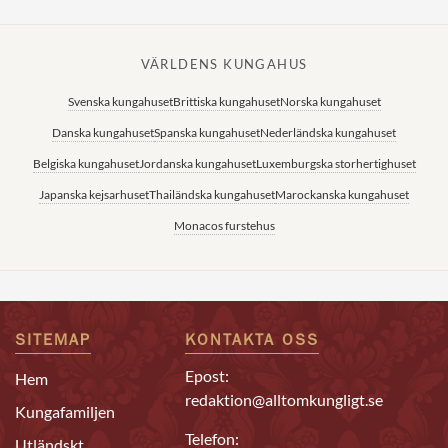
VÄRLDENS KUNGAHUS
Svenska kungahuset
Brittiska kungahuset
Norska kungahuset
Danska kungahuset
Spanska kungahuset
Nederländska kungahuset
Belgiska kungahuset
Jordanska kungahuset
Luxemburgska storhertighuset
Japanska kejsarhuset
Thailändska kungahuset
Marockanska kungahuset
Monacos furstehus
SITEMAP
KONTAKTA OSS
Epost:
Hem
redaktion@alltomkungligt.se
Kungafamiljen
Telefon:
Utländskt