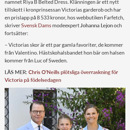
namnet
Riya B Belted Dress
. Klänningen är ett nytt
tillskott i kronprinsessan Victorias garderob och har
en prislapp på 8 533 kronor, hos webbutiken Farfetch,
skriver
Svensk Dams
modeexpert
Johanna Lejon
och
fortsätter:
– Victorias skor är ett par gamla favoriter, de kommer
från Valentino. Hästskohalsbandet hon bär om halsen
kommer från Luc of Sweden.
LÄS MER:
Chris O’Neills plötsliga överraskning för
Victoria på födelsedagen