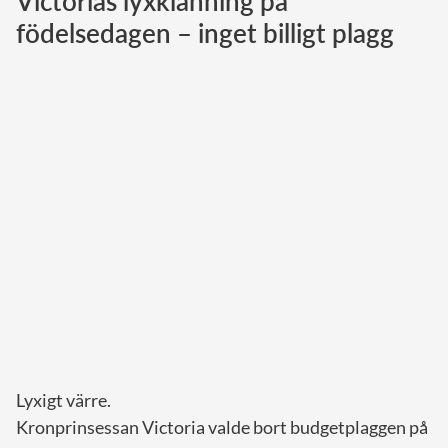
Victorias lyxklänning på
födelsedagen – inget billigt plagg
Norska kungahuset
Danska kungahuset
Spanska kungahuset
Nederländska kungahuset
Belgiska kungahuset
Jordanska kungahuset
Luxemburgska storhertighuset
Japanska kejsarhuset
Thailändska kungahuset
Marockanska kungahuset
Monacos furstehus
Lyxigt värre.
Kronprinsessan Victoria valde bort budgetplaggen på