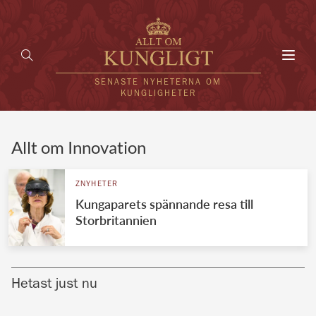
Toggl
navig
SENASTE NYHETERNA OM
KUNGLIGHETER
HEM
Allt om Innovation
KUNGAFAMILJEN
ZNYHETER
Kungaparets spännande resa till
UTLÄNDSKT
Storbritannien
KÄNDISAR
VÄRLDENS KUNGAHUS
Hetast just nu
Svenska kungahuset
REDAKTION
Brittiska kungahuset