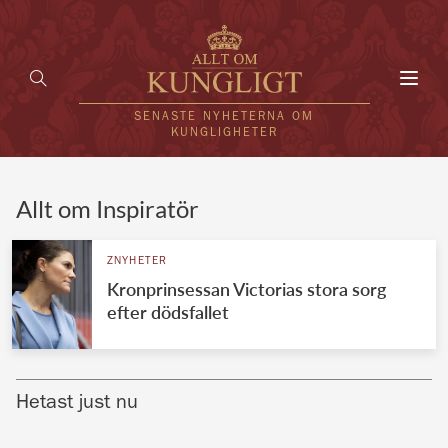
Toggl
navig
SENASTE NYHETERNA OM
KUNGLIGHETER
HEM
Allt om Inspiratör
KUNGAFAMILJEN
ZNYHETER
Kronprinsessan Victorias stora sorg
UTLÄNDSKT
efter dödsfallet
KÄNDISAR
VÄRLDENS KUNGAHUS
Hetast just nu
Svenska kungahuset
REDAKTION
Brittiska kungahuset